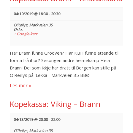
e
e
m
04/10/2019 @ 18:30
-
20:30
n
e
O’Reilys,
Markveien 35
Oslo
,
t
n
+ Google-kart
e
t
Har Brann funne Grooven? Har KBH funne attende til
V
r
forma frå ifjor? Sesongen andre heimekamp Heia
Brann! Dei som ikkje har dratt til Bergen kan stille på
i
S
O'Reillys på 'Løkka - Markveien 35 BBØ
e
e
Les mer »
w
a
Kopekassa: Viking – Brann
s
r
N
04/13/2019 @ 20:00
-
22:00
c
a
O’Reilys,
Markveien 35