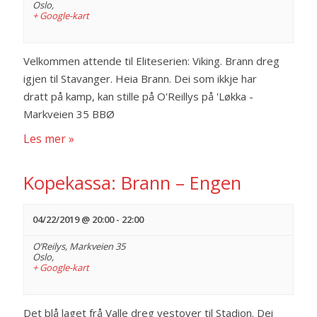
Oslo
,
h
+ Google-kart
v
a
i
Velkommen attende til Eliteserien: Viking. Brann dreg
g
n
igjen til Stavanger. Heia Brann. Dei som ikkje har
dratt på kamp, kan stille på O'Reillys på 'Løkka -
a
d
Markveien 35 BBØ
t
Les mer »
V
i
i
Kopekassa: Brann – Engen
o
e
n
04/22/2019 @ 20:00
-
22:00
w
O’Reilys,
Markveien 35
Oslo
,
s
+ Google-kart
N
Det blå laget frå Valle dreg vestover til Stadion. Dei