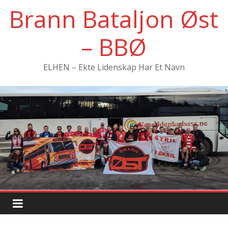
Hopp
Brann Bataljon Øst
til
innholdet
– BBØ
ELHEN – Ekte Lidenskap Har Et Navn