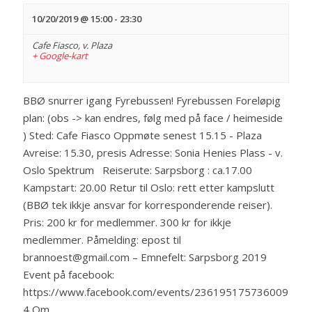
10/20/2019 @ 15:00
-
23:30
Cafe Fiasco,
v. Plaza
+ Google-kart
BBØ snurrer igang Fyrebussen! Fyrebussen Foreløpig
plan: (obs -> kan endres, følg med på face / heimeside
) Sted: Cafe Fiasco Oppmøte senest 15.15 - Plaza
Avreise: 15.30, presis Adresse: Sonia Henies Plass - v.
Oslo Spektrum Reiserute: Sarpsborg : ca.17.00
Kampstart: 20.00 Retur til Oslo: rett etter kampslutt
(BBØ tek ikkje ansvar for korresponderende reiser).
Pris: 200 kr for medlemmer. 300 kr for ikkje
medlemmer. Påmelding: epost til
brannoest@gmail.com – Emnefelt: Sarpsborg 2019
Event på facebook:
https://www.facebook.com/events/236195175736009
4 Om…