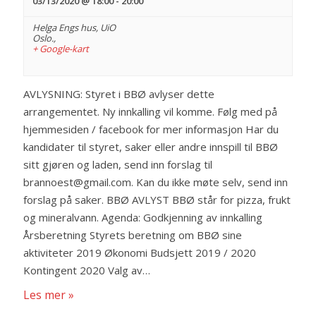
03/13/2020 @ 18:00
-
20:00
Helga Engs hus,
UiO
Oslo.
,
+ Google-kart
AVLYSNING: Styret i BBØ avlyser dette
arrangementet. Ny innkalling vil komme. Følg med på
hjemmesiden / facebook for mer informasjon Har du
kandidater til styret, saker eller andre innspill til BBØ
sitt gjøren og laden, send inn forslag til
brannoest@gmail.com. Kan du ikke møte selv, send inn
forslag på saker. BBØ AVLYST BBØ står for pizza, frukt
og mineralvann. Agenda: Godkjenning av innkalling
Årsberetning Styrets beretning om BBØ sine
aktiviteter 2019 Økonomi Budsjett 2019 / 2020
Kontingent 2020 Valg av…
Les mer »