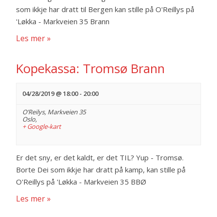
a
som ikkje har dratt til Bergen kan stille på O'Reillys på
'Løkka - Markveien 35 Brann
v
Les mer »
i
Kopekassa: Tromsø Brann
g
04/28/2019 @ 18:00
-
20:00
a
O’Reilys,
Markveien 35
t
Oslo
,
+ Google-kart
i
Er det sny, er det kaldt, er det TIL? Yup - Tromsø.
o
Borte Dei som ikkje har dratt på kamp, kan stille på
O'Reillys på 'Løkka - Markveien 35 BBØ
n
Les mer »