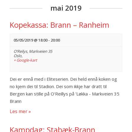
mai 2019
Kopekassa: Brann – Ranheim
05/05/2019 @ 18:00
-
20:00
O’Reilys,
Markveien 35
Oslo
,
+ Google-kart
Dei er ennå med i Eliteserien. Dei held ennå koken og
no kjem dei til Stadion. Dei som ikkje har dratt til
Bergen kan stille på O'Reillys på 'Løkka - Markveien 35
Brann
Les mer »
Kampdag: Stabæk-Brann