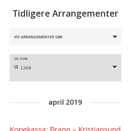
Tidligere Arrangementer
A
VIS ARRANGEMENTER SØK
r
r
A
VIS SOM
Liste
a
r
r
n
a
g
april 2019
n
e
g
m
Kopekassa: Brann – Kristiansund