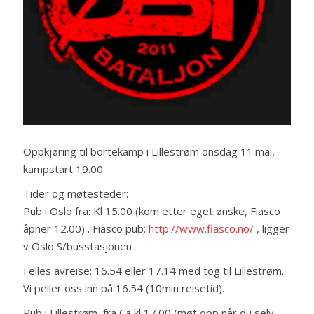
Oppkjøring til bortekamp i Lillestrøm onsdag 11.mai,
kampstart 19.00
Tider og møtesteder:
Pub i Oslo fra: Kl 15.00 (kom etter eget ønske, Fiasco
åpner 12.00) . Fiasco pub:
http://www.fiasco.no/
, ligger
v Oslo S/busstasjonen
Felles avreise: 16.54 eller 17.14 med tog til Lillestrøm.
Vi peiler oss inn på 16.54 (10min reisetid).
Pub i Lillestrøm, fra Ca kl 17.00 (møt opp når du selv