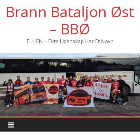
Hopp
Brann Bataljon Øst
til
innholdet
– BBØ
ELHEN – Ekte Lidenskap Har Et Navn