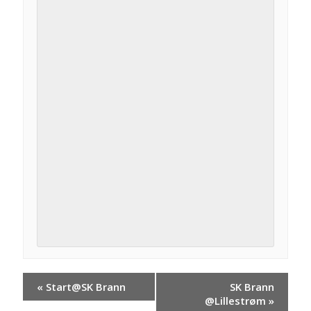
«
Start@SK Brann
SK Brann
@Lillestrøm
»