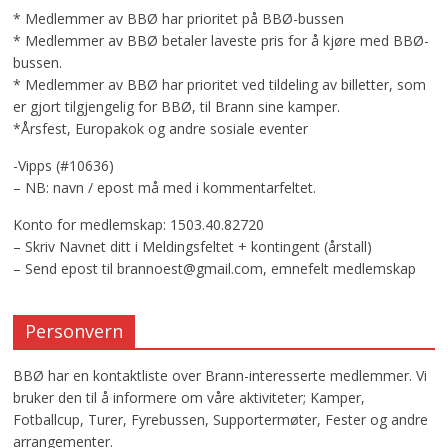
* Medlemmer av BBØ har prioritet på BBØ-bussen
* Medlemmer av BBØ betaler laveste pris for å kjøre med BBØ-
bussen.
* Medlemmer av BBØ har prioritet ved tildeling av billetter, som
er gjort tilgjengelig for BBØ, til Brann sine kamper.
*Årsfest, Europakok og andre sosiale eventer
-Vipps (#10636)
– NB: navn / epost må med i kommentarfeltet.
Konto for medlemskap: 1503.40.82720
– Skriv Navnet ditt i Meldingsfeltet + kontingent (årstall)
– Send epost til brannoest@gmail.com, emnefelt medlemskap
Personvern
BBØ har en kontaktliste over Brann-interesserte medlemmer. Vi
bruker den til å informere om våre aktiviteter; Kamper,
Fotballcup, Turer, Fyrebussen, Supportermøter, Fester og andre
arrangementer.