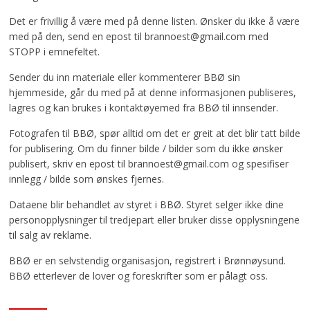
Det er frivillig å være med på denne listen. Ønsker du ikke å være
med på den, send en epost til brannoest@gmail.com med
STOPP i emnefeltet.
Sender du inn materiale eller kommenterer BBØ sin
hjemmeside, går du med på at denne informasjonen publiseres,
lagres og kan brukes i kontaktøyemed fra BBØ til innsender.
Fotografen til BBØ, spør alltid om det er greit at det blir tatt bilde
for publisering. Om du finner bilde / bilder som du ikke ønsker
publisert, skriv en epost til brannoest@gmail.com og spesifiser
innlegg / bilde som ønskes fjernes.
Dataene blir behandlet av styret i BBØ. Styret selger ikke dine
personopplysninger til tredjepart eller bruker disse opplysningene
til salg av reklame.
BBØ er en selvstendig organisasjon, registrert i Brønnøysund.
BBØ etterlever de lover og foreskrifter som er pålagt oss.