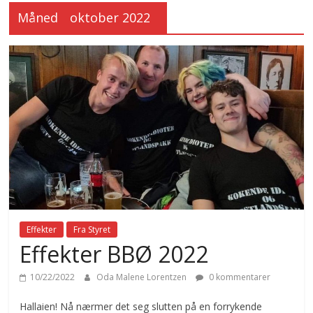
Måned
oktober 2022
Effekter
Fra Styret
Effekter BBØ 2022
10/22/2022
Oda Malene Lorentzen
0 kommentarer
Hallaien! Nå nærmer det seg slutten på en forrykende