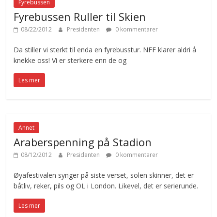
Fyrebussen
Fyrebussen Ruller til Skien
08/22/2012
Presidenten
0 kommentarer
Da stiller vi sterkt til enda en fyrebusstur. NFF klarer aldri å
knekke oss! Vi er sterkere enn de og
Les mer
Annet
Araberspenning på Stadion
08/12/2012
Presidenten
0 kommentarer
Øyafestivalen synger på siste verset, solen skinner, det er
båtliv, reker, pils og OL i London. Likevel, det er serierunde.
Les mer