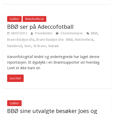
Galleri
Matchreferat
BBØ ser på Adeccofotball
,
08/07/2012
Presidenten
0 kommentarer
BBØ
,
,
,
Brann Bataljon Øst
Brann Bataljon Øst - BBØ
Matchreferat
,
,
,
Nadderud
Seier
SK Brann
Stabæk
Kanonfotogrtaf André og undertegnede har laget denne
reportasjen. Et dypdykk i en Brannsupporter sin hverdag.
Livet er ikke bare en
Les mer
Galleri
BBØ sine utvalgte besøker Joes og