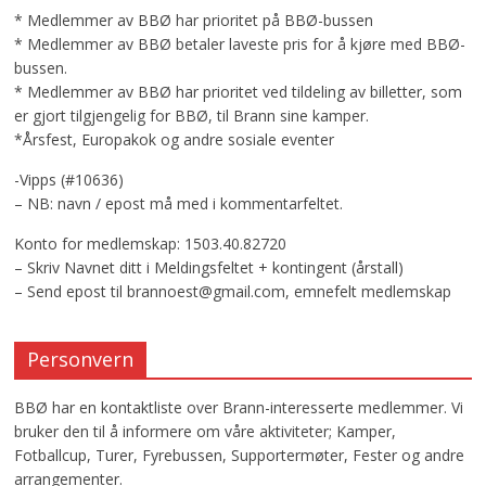
* Medlemmer av BBØ har prioritet på BBØ-bussen
* Medlemmer av BBØ betaler laveste pris for å kjøre med BBØ-
bussen.
* Medlemmer av BBØ har prioritet ved tildeling av billetter, som
er gjort tilgjengelig for BBØ, til Brann sine kamper.
*Årsfest, Europakok og andre sosiale eventer
-Vipps (#10636)
– NB: navn / epost må med i kommentarfeltet.
Konto for medlemskap: 1503.40.82720
– Skriv Navnet ditt i Meldingsfeltet + kontingent (årstall)
– Send epost til brannoest@gmail.com, emnefelt medlemskap
Personvern
BBØ har en kontaktliste over Brann-interesserte medlemmer. Vi
bruker den til å informere om våre aktiviteter; Kamper,
Fotballcup, Turer, Fyrebussen, Supportermøter, Fester og andre
arrangementer.