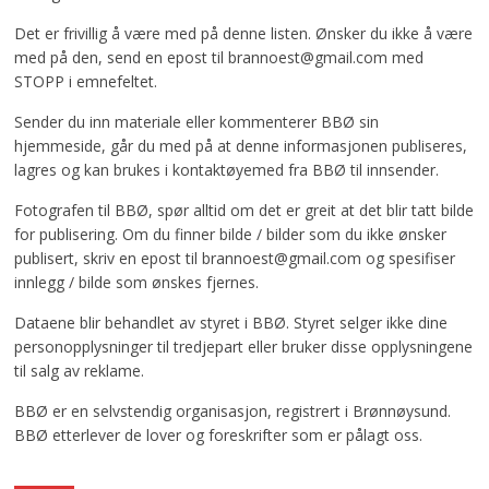
Det er frivillig å være med på denne listen. Ønsker du ikke å være
med på den, send en epost til brannoest@gmail.com med
STOPP i emnefeltet.
Sender du inn materiale eller kommenterer BBØ sin
hjemmeside, går du med på at denne informasjonen publiseres,
lagres og kan brukes i kontaktøyemed fra BBØ til innsender.
Fotografen til BBØ, spør alltid om det er greit at det blir tatt bilde
for publisering. Om du finner bilde / bilder som du ikke ønsker
publisert, skriv en epost til brannoest@gmail.com og spesifiser
innlegg / bilde som ønskes fjernes.
Dataene blir behandlet av styret i BBØ. Styret selger ikke dine
personopplysninger til tredjepart eller bruker disse opplysningene
til salg av reklame.
BBØ er en selvstendig organisasjon, registrert i Brønnøysund.
BBØ etterlever de lover og foreskrifter som er pålagt oss.