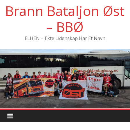
Hopp
Brann Bataljon Øst
til
innholdet
– BBØ
ELHEN – Ekte Lidenskap Har Et Navn