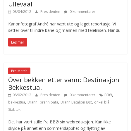
Ullevaal
08/04/2012
Presidenten
0 kommentarer
Kanonfotograf André har vært ute og laget reportasje. Vi
setter over til indre bane og mannen med telelinsen. Har du
Les mer
Pre Match
Over bekken etter vann: Destinasjon
Bekkestua.
,
08/02/2012
Presidenten
0 kommentarer
BBØ
,
,
,
,
,
bekkestua
Brann
brann bata
Brann Bataljon Øst
onkel blå
Stabæk
Det har vært stille fra BBØ sin webredaksjon. Kan ikke
skylde på annet enn sommerslapphet og flytting av