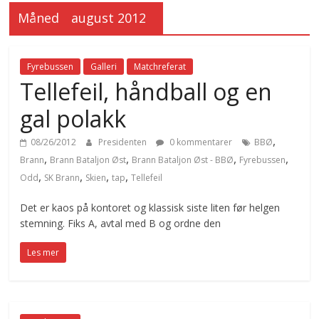
Måned
august 2012
Fyrebussen
Galleri
Matchreferat
Tellefeil, håndball og en
gal polakk
,
08/26/2012
Presidenten
0 kommentarer
BBØ
,
,
,
,
Brann
Brann Bataljon Øst
Brann Bataljon Øst - BBØ
Fyrebussen
,
,
,
,
Odd
SK Brann
Skien
tap
Tellefeil
Det er kaos på kontoret og klassisk siste liten før helgen
stemning. Fiks A, avtal med B og ordne den
Les mer