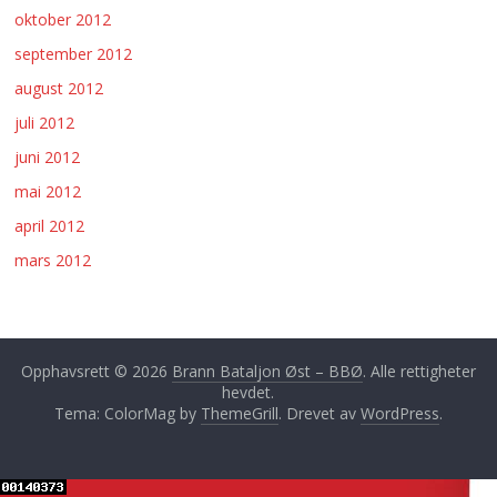
oktober 2012
september 2012
august 2012
juli 2012
juni 2012
mai 2012
april 2012
mars 2012
Opphavsrett © 2026
Brann Bataljon Øst – BBØ
. Alle rettigheter
hevdet.
Tema: ColorMag by
ThemeGrill
. Drevet av
WordPress
.