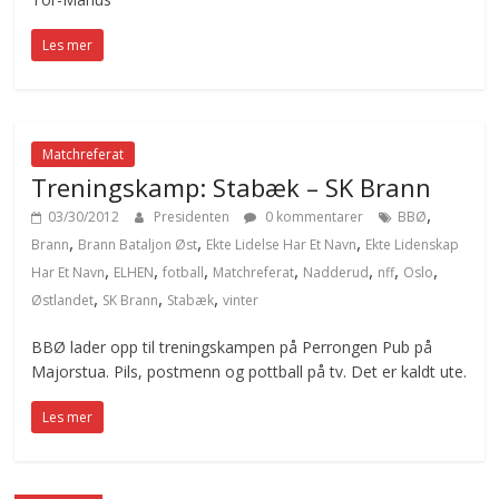
Les mer
Matchreferat
Treningskamp: Stabæk – SK Brann
,
03/30/2012
Presidenten
0 kommentarer
BBØ
,
,
,
Brann
Brann Bataljon Øst
Ekte Lidelse Har Et Navn
Ekte Lidenskap
,
,
,
,
,
,
,
Har Et Navn
ELHEN
fotball
Matchreferat
Nadderud
nff
Oslo
,
,
,
Østlandet
SK Brann
Stabæk
vinter
BBØ lader opp til treningskampen på Perrongen Pub på
Majorstua. Pils, postmenn og pottball på tv. Det er kaldt ute.
Les mer