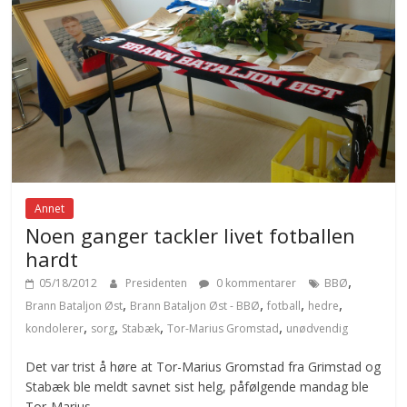
Annet
Noen ganger tackler livet fotballen
hardt
,
05/18/2012
Presidenten
0 kommentarer
BBØ
,
,
,
,
Brann Bataljon Øst
Brann Bataljon Øst - BBØ
fotball
hedre
,
,
,
,
kondolerer
sorg
Stabæk
Tor-Marius Gromstad
unødvendig
Det var trist å høre at Tor-Marius Gromstad fra Grimstad og
Stabæk ble meldt savnet sist helg, påfølgende mandag ble
Tor-Marius