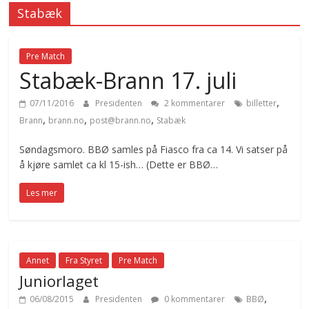
Stabæk
Pre Match
Stabæk-Brann 17. juli
,
07/11/2016
Presidenten
2 kommentarer
billetter
,
,
,
Brann
brann.no
post@brann.no
Stabæk
Søndagsmoro. BBØ samles på Fiasco fra ca 14. Vi satser på
å kjøre samlet ca kl 15-ish… (Dette er BBØ…
Les mer
Annet
Fra Styret
Pre Match
Juniorlaget
,
06/08/2015
Presidenten
0 kommentarer
BBØ