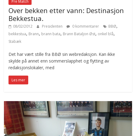
Pre Match
Over bekken etter vann: Destinasjon
Bekkestua.
,
08/02/2012
Presidenten
0 kommentarer
BBØ
,
,
,
,
,
bekkestua
Brann
brann bata
Brann Bataljon Øst
onkel blå
Stabæk
Det har vært stille fra BBØ sin webredaksjon. Kan ikke
skylde på annet enn sommerslapphet og flytting av
redaksjonslokaler, med
Les mer