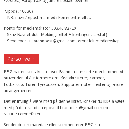
*Årsfest, Europakok og andre sosiale eventer
-Vipps (#10636)
– NB: navn / epost må med i kommentarfeltet.
Konto for medlemskap: 1503.40.82720
– Skriv Navnet ditt i Meldingsfeltet + kontingent (årstall)
– Send epost til brannoest@gmail.com, emnefelt medlemskap
Personvern
BBØ har en kontaktliste over Brann-interesserte medlemmer. Vi
bruker den til å informere om våre aktiviteter; Kamper,
Fotballcup, Turer, Fyrebussen, Supportermøter, Fester og andre
arrangementer.
Det er frivillig å være med på denne listen. Ønsker du ikke å være
med på den, send en epost til brannoest@gmail.com med
STOPP i emnefeltet.
Sender du inn materiale eller kommenterer BBØ sin