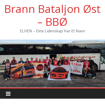
Hopp
Brann Bataljon Øst
til
innholdet
– BBØ
ELHEN – Ekte Lidenskap Har Et Navn