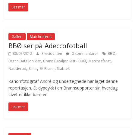
Les mer
Galleri
Matchreferat
BBØ ser på Adeccofotball
,
08/07/2012
Presidenten
0 kommentarer
BBØ
,
,
,
Brann Bataljon Øst
Brann Bataljon Øst - BBØ
Matchreferat
,
,
,
Nadderud
Seier
SK Brann
Stabæk
Kanonfotogrtaf André og undertegnede har laget denne
reportasjen. Et dypdykk i en Brannsupporter sin hverdag.
Livet er ikke bare en
Les mer