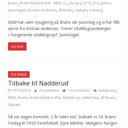
,
,
,
,
,
,
,
Brann
Brann Bataljon Øst - BBØ
CL
Europa
G14
G15
Junior
,
,
,
,
Juniorlaget
Kristian Andersen
SK Brann
Stabæk
trekning
BBØ har vært nysgjerrig på Brann sitt Juniorlag og vi har fått
epost fra Kristian Andersen, Trener Utviklingsavdelingen
/ Fungerende utviklingssjef. Juniorlaget
Les mer
Pre Match
Tilbake til Nadderud
,
07/14/2014
Presidenten
1 kommentar
Bataljonen
,
,
,
,
,
,
BBØ
Brann
Brann Bataljon Øst
Nadderud
onkel blaa
SK Brann
Stabæk
Så var dagen kommet. 2 år siden sist. Stabæk vs SK Brann.
Fredag kl 19:00 Feriefotball. Dyre billetter. Muligens Norges