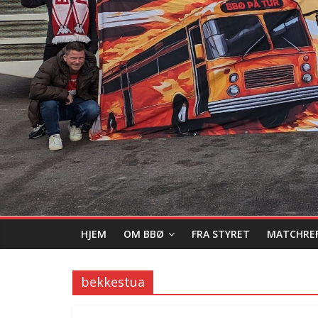
HJEM
OM BBØ
FRA STYRET
MATCHRE
bekkestua