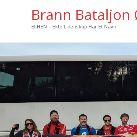
Hopp
Brann Bataljon 
til
innholdet
ELHEN – Ekte Lidenskap Har Et Navn