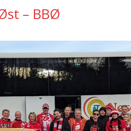
Øst – BBØ