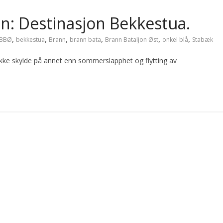
n: Destinasjon Bekkestua.
,
,
,
,
,
,
BBØ
bekkestua
Brann
brann bata
Brann Bataljon Øst
onkel blå
Stabæk
ikke skylde på annet enn sommerslapphet og flytting av