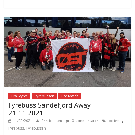
Fra Styret
Fyrebussen
Pre Match
Fyrebuss Sandefjord Away
21.11.2021
,
11/02/2021
Presidenten
0 kommentarer
bortetur
,
Fyrebuss
Fyrebussen