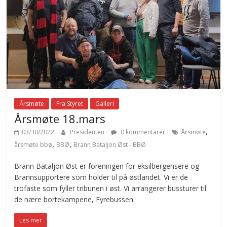
Årsmøte
Fra Styret
Galleri
Årsmøte 18.mars
,
03/30/2022
Presidenten
0 kommentarer
Årsmøte
,
,
årsmøte bbø
BBØ
Brann Bataljon Øst - BBØ
Brann Bataljon Øst er foreningen for eksilbergensere og
Brannsupportere som holder til på østlandet. Vi er de
trofaste som fyller tribunen i øst. Vi arrangerer bussturer til
de nære bortekampene, Fyrebussen.
Les mer