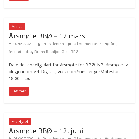
Annet
Årsmøte BBØ – 12.mars
,
02/09/2021
Presidenten
0 kommentarer
års
,
årsmøte bbø
Brann Bataljon Øst - BBØ
Da e det endelig klart for årsmøte for BBØ. NB: årsmøtet vil
bli gjennomført Digitalt, via zoom/messengerMøtestart:
18.00 – ca.
Les mer
Fra Styret
Årsmøte BBØ – 12. juni
,
01/30/2020
Presidenten
0 kommentarer
Årsmøte