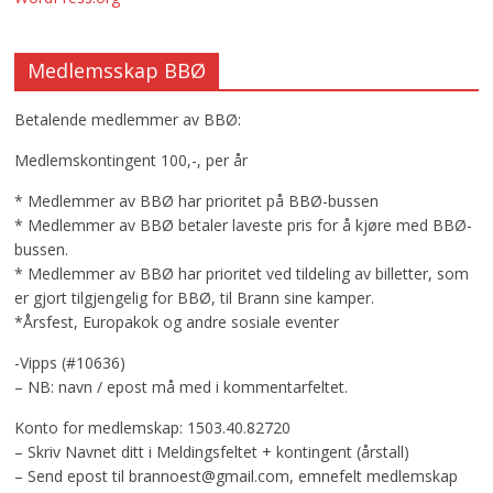
Medlemsskap BBØ
Betalende medlemmer av BBØ:
Medlemskontingent 100,-, per år
* Medlemmer av BBØ har prioritet på BBØ-bussen
* Medlemmer av BBØ betaler laveste pris for å kjøre med BBØ-
bussen.
* Medlemmer av BBØ har prioritet ved tildeling av billetter, som
er gjort tilgjengelig for BBØ, til Brann sine kamper.
*Årsfest, Europakok og andre sosiale eventer
-Vipps (#10636)
– NB: navn / epost må med i kommentarfeltet.
Konto for medlemskap: 1503.40.82720
– Skriv Navnet ditt i Meldingsfeltet + kontingent (årstall)
– Send epost til brannoest@gmail.com, emnefelt medlemskap