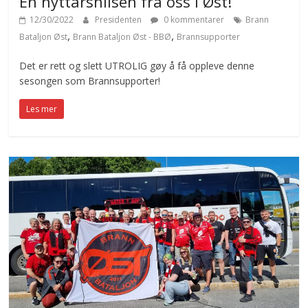
En nyttårshilsen fra oss i Øst!
12/30/2022
Presidenten
0 kommentarer
Brann
,
,
Bataljon Øst
Brann Bataljon Øst - BBØ
Brannsupporter
Det er rett og slett UTROLIG gøy å få oppleve denne
sesongen som Brannsupporter!
Les mer