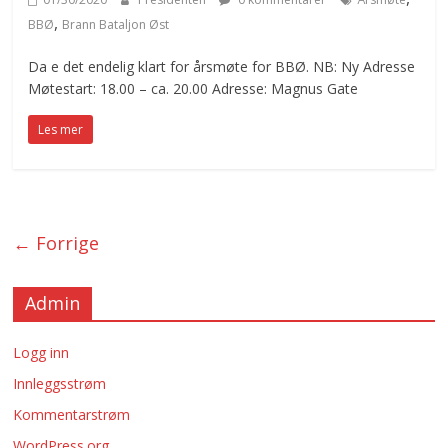
,
BBØ
Brann Bataljon Øst
Da e det endelig klart for årsmøte for BBØ. NB: Ny Adresse
Møtestart: 18.00 – ca. 20.00 Adresse: Magnus Gate
Les mer
← Forrige
Admin
Logg inn
Innleggsstrøm
Kommentarstrøm
WordPress.org