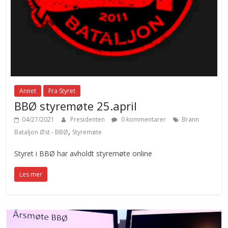
Annet
Fra Styret
BBØ styremøte 25.april
04/27/2021
Presidenten
0 kommentarer
Brann
,
Bataljon Øst - BBØ
Styremøte
Styret i BBØ har avholdt styremøte online
Les mer