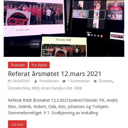
Årsmøte
Fra Styret
Referat årsmøtet 12.mars 2021
,
04/09/2021
Presidenten
1 kommentar
Årsmøte
,
,
årsmøte bbø
BBØ
Brann Bataljon Øst - BBØ
Referat BBØ årsmøtet 12.3.2021(online)Tilstede: PK, André,
Elvis, Diderik, Robert, Oda, Kim, Johannes og Torbjørn.
Stemmeberettiget: 9 1. Godkjenning av innkalling
Les mer