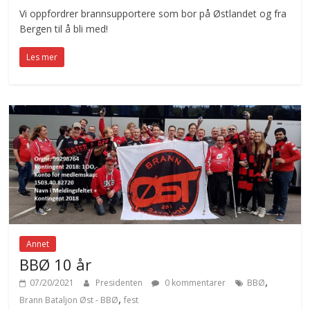
Vi oppfordrer brannsupportere som bor på Østlandet og fra
Bergen til å bli med!
Les mer
Annet
BBØ 10 år
,
07/20/2021
Presidenten
0 kommentarer
BBØ
,
Brann Bataljon Øst - BBØ
fest