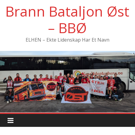
Hopp
Brann Bataljon Øst
til
innholdet
– BBØ
ELHEN – Ekte Lidenskap Har Et Navn