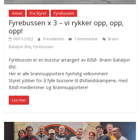
Annet
Fra Styret
Fyrebussen
Fyrebussen x 3 – vi rykker opp, opp,
opp!
09/11/2022
Presidenten
1 kommentar
Brann
,
Bataljon Øst
Fyrebussen
Fyrebussen er en busstur arrangert av BBØ- Brann Bataljon
Øst.
Her er alle brannsupportere hjertelig velkommen!
Styret jobber for å fylle bussene til Østlandskampene, med
BBØ-medlemmer og Brannsupportere!
Les mer