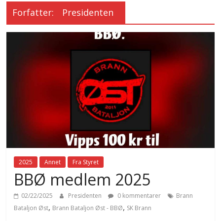
Forfatter:
Presidenten
2025
Annet
Fra Styret
BBØ medlem 2025
02/22/2025
Presidenten
0 kommentarer
Brann
,
,
Bataljon Øst
Brann Bataljon Øst - BBØ
SK Brann