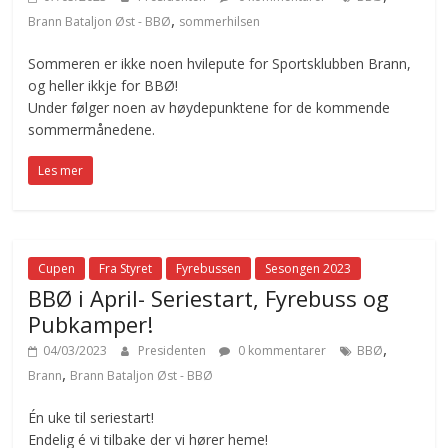
,
Brann Bataljon Øst - BBØ
sommerhilsen
Sommeren er ikke noen hvilepute for Sportsklubben Brann,
og heller ikkje for BBØ!
Under følger noen av høydepunktene for de kommende
sommermånedene.
Les mer
Cupen
Fra Styret
Fyrebussen
Sesongen 2023
BBØ i April- Seriestart, Fyrebuss og
Pubkamper!
,
04/03/2023
Presidenten
0 kommentarer
BBØ
,
Brann
Brann Bataljon Øst - BBØ
Én uke til seriestart!
Endelig é vi tilbake der vi hører heme!