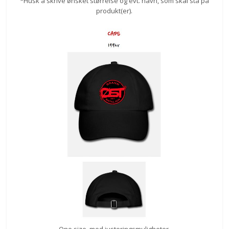
*Husk å skrive ønsket størrelse og evt. navn, som skal stå på
produkt(er).
One size, med justeringsmuligheter.