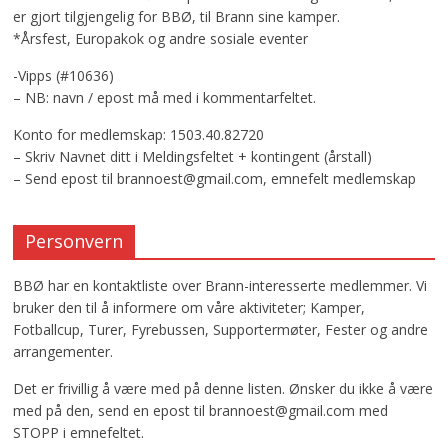
er gjort tilgjengelig for BBØ, til Brann sine kamper.
*Årsfest, Europakok og andre sosiale eventer
-Vipps (#10636)
– NB: navn / epost må med i kommentarfeltet.
Konto for medlemskap: 1503.40.82720
– Skriv Navnet ditt i Meldingsfeltet + kontingent (årstall)
– Send epost til brannoest@gmail.com, emnefelt medlemskap
Personvern
BBØ har en kontaktliste over Brann-interesserte medlemmer. Vi
bruker den til å informere om våre aktiviteter; Kamper,
Fotballcup, Turer, Fyrebussen, Supportermøter, Fester og andre
arrangementer.
Det er frivillig å være med på denne listen. Ønsker du ikke å være
med på den, send en epost til brannoest@gmail.com med
STOPP i emnefeltet.