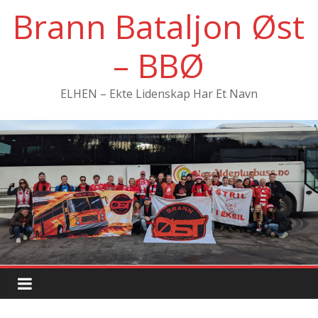
Hopp
Brann Bataljon Øst
til
innholdet
– BBØ
ELHEN – Ekte Lidenskap Har Et Navn