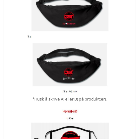
*Husk å skrive A) eller B) på produkt(er).