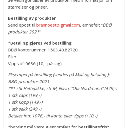
størrelser og priser.
Bestilling av produkter
Send epost til
brannoest@gmail.com
, emnefelt “
BBØ
produkter 2021
“
*
Betaling gjøres ved bestilling
BBØ kontonummer: 1503.40.82720
Eller
Vipps #10636 (10,- påslag)
Eksempel på bestilling (sendes på Mail og betaling ):
BBØ produkter 2021
**1 stk Hettejakke, str M, Navn; “Ola Nordmann” (479,-)
1 stk caps (199,-)
1 stk kopp (149,-)
1 stk sekk (249,-)
Betales inn: 1076,- til konto eller vipps (+10,-)
*betaling må være gjennomført før
bestillingsfrist