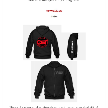
*Husk å skrive ønsket størrelse og evt. navn, som skal stå på