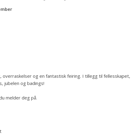
ember
overraskelser og en fantastisk feiring. I tillegg til fellesskapet,
s, jubelen og badings!
du melder deg på.
t