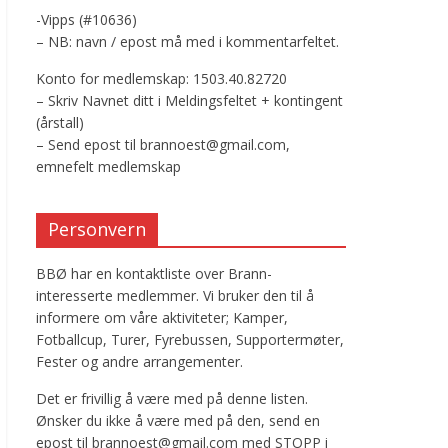
-Vipps (#10636)
– NB: navn / epost må med i kommentarfeltet.
Konto for medlemskap: 1503.40.82720
– Skriv Navnet ditt i Meldingsfeltet + kontingent
(årstall)
– Send epost til brannoest@gmail.com,
emnefelt medlemskap
Personvern
BBØ har en kontaktliste over Brann-
interesserte medlemmer. Vi bruker den til å
informere om våre aktiviteter; Kamper,
Fotballcup, Turer, Fyrebussen, Supportermøter,
Fester og andre arrangementer.
Det er frivillig å være med på denne listen.
Ønsker du ikke å være med på den, send en
epost til brannoest@gmail.com med STOPP i