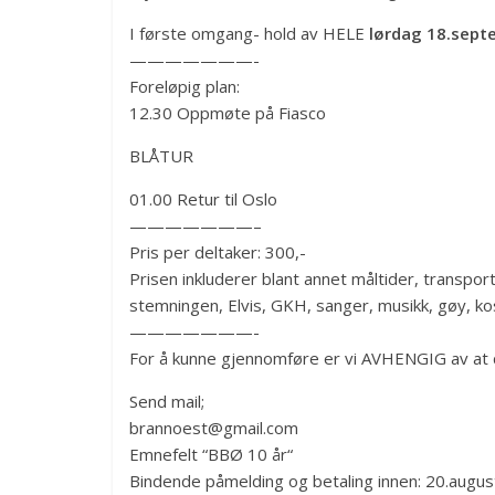
I første omgang- hold av HELE
lørdag 18.sept
———————-
Foreløpig plan:
12.30 Oppmøte på Fiasco
BLÅTUR
01.00 Retur til Oslo
———————–
Pris per deltaker: 300,-
Prisen inkluderer blant annet måltider, transport, 
stemningen, Elvis, GKH, sanger, musikk, gøy, ko
———————-
For å kunne gjennomføre er vi AVHENGIG av at 
Send mail;
brannoest@gmail.com
Emnefelt “BBØ 10 år“
Bindende påmelding og betaling innen: 20.augus