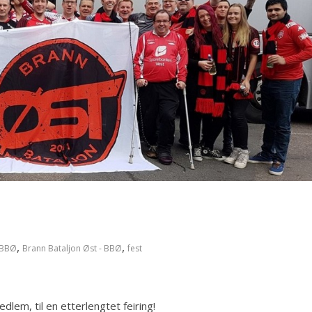
,
,
BBØ
Brann Bataljon Øst - BBØ
fest
lem, til en etterlengtet feiring!