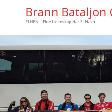
Hopp
Brann Bataljon 
til
innholdet
ELHEN – Ekte Lidenskap Har Et Navn