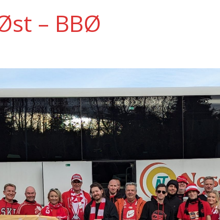
Øst – BBØ