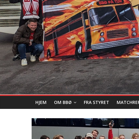
HJEM
OM BBØ
FRA STYRET
MATCHRE