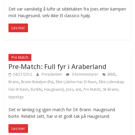
Det var vanskelig å lufte ut sildelukten fra Joes etter kampen
mot Haugesund, selv ikke El classico hjalp.
Les mer
Pre Match
Pre-Match: Full fyr i Araberland
,
04/21/2012
Presidenten
0 kommentarer
BBØ
,
,
,
Brann
Brann Bataljon Øst
Ekte Lidelse Har Et Navn
Ekte Lidenskap
,
,
,
,
,
,
,
Har Et Navn
ELHEN
Haugesund
Joes
øst
Pre Match
SK Brann
tippeliga
Det er lørdag og igjen match for SK Brann. Haugesund
borte. Relativt sett, har vi et godt tak på Haugesund.
Les mer