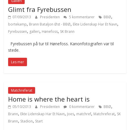
Galleri
Glimt fra Fyrebussen
,
07/09/2013
Presidenten
5 kommentarer
BBØ
,
,
,
bortekamp
Brann Bataljon Øst - BBØ
Ekte Lidenskap Har Et Navn
,
,
,
Fyrebussen
galleri
Hønefoss
SK Brann
Fyrebussen på tur til Hønefoss. Kanonfotografen var til
stede.
Les mer
Matchreferat
Home is where the heart is
,
05/10/2013
Presidenten
0 kommentarer
BBØ
,
,
,
,
,
Brann
Ekte Lidenskap Har Et Navn
Joes
matchref
Matchreferat
SK
,
,
Brann
Stadion
Start