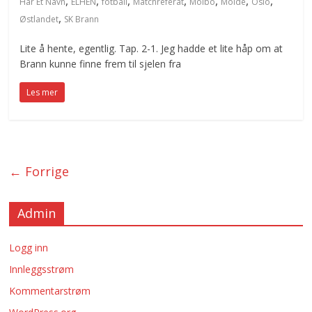
,
,
,
,
,
,
,
Har Et Navn
ELHEN
fotball
Matchreferat
Molbo
Molde
Oslo
,
Østlandet
SK Brann
Lite å hente, egentlig. Tap. 2-1. Jeg hadde et lite håp om at
Brann kunne finne frem til sjelen fra
Les mer
← Forrige
Admin
Logg inn
Innleggsstrøm
Kommentarstrøm