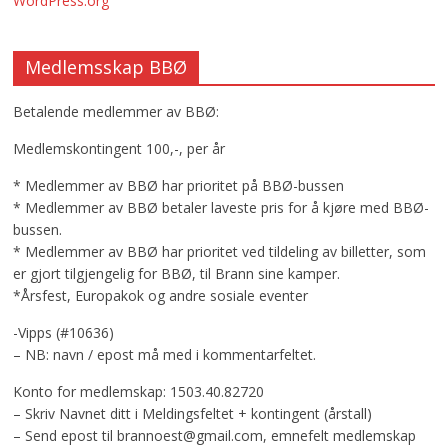
WordPress.org
Medlemsskap BBØ
Betalende medlemmer av BBØ:
Medlemskontingent 100,-, per år
* Medlemmer av BBØ har prioritet på BBØ-bussen
* Medlemmer av BBØ betaler laveste pris for å kjøre med BBØ-
bussen.
* Medlemmer av BBØ har prioritet ved tildeling av billetter, som
er gjort tilgjengelig for BBØ, til Brann sine kamper.
*Årsfest, Europakok og andre sosiale eventer
-Vipps (#10636)
– NB: navn / epost må med i kommentarfeltet.
Konto for medlemskap: 1503.40.82720
– Skriv Navnet ditt i Meldingsfeltet + kontingent (årstall)
– Send epost til brannoest@gmail.com, emnefelt medlemskap