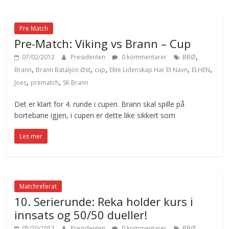
Pre Match
Pre-Match: Viking vs Brann – Cup
,
07/02/2012
Presidenten
0 kommentarer
BBØ
,
,
,
,
,
Brann
Brann Bataljon Øst
cup
Ekte Lidenskap Har Et Navn
ELHEN
,
,
Joes
prematch
SK Brann
Det er klart for 4. runde i cupen. Brann skal spille på
bortebane igjen, i cupen er dette like sikkert som
Les mer
Matchreferat
10. Serierunde: Reka holder kurs i
innsats og 50/50 dueller!
,
05/20/2012
Presidenten
0 kommentarer
BBØ