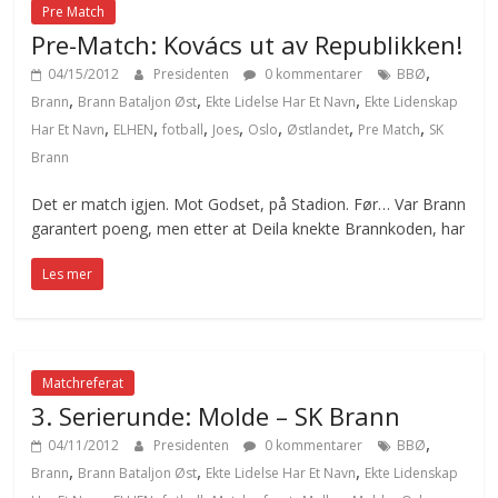
Pre Match
Pre-Match: Kovács ut av Republikken!
,
04/15/2012
Presidenten
0 kommentarer
BBØ
,
,
,
Brann
Brann Bataljon Øst
Ekte Lidelse Har Et Navn
Ekte Lidenskap
,
,
,
,
,
,
,
Har Et Navn
ELHEN
fotball
Joes
Oslo
Østlandet
Pre Match
SK
Brann
Det er match igjen. Mot Godset, på Stadion. Før… Var Brann
garantert poeng, men etter at Deila knekte Brannkoden, har
Les mer
Matchreferat
3. Serierunde: Molde – SK Brann
,
04/11/2012
Presidenten
0 kommentarer
BBØ
,
,
,
Brann
Brann Bataljon Øst
Ekte Lidelse Har Et Navn
Ekte Lidenskap