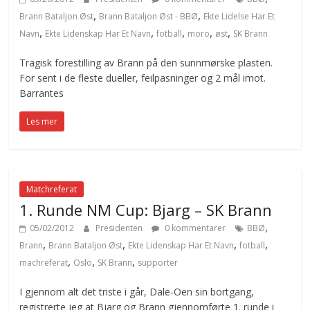
,
,
Brann Bataljon Øst
Brann Bataljon Øst - BBØ
Ekte Lidelse Har Et
,
,
,
,
,
Navn
Ekte Lidenskap Har Et Navn
fotball
moro
øst
SK Brann
Tragisk forestilling av Brann på den sunnmørske plasten.
For sent i de fleste dueller, feilpasninger og 2 mål imot.
Barrantes
Les mer
Matchreferat
1. Runde NM Cup: Bjarg – SK Brann
,
05/02/2012
Presidenten
0 kommentarer
BBØ
,
,
,
,
Brann
Brann Bataljon Øst
Ekte Lidenskap Har Et Navn
fotball
,
,
,
machreferat
Oslo
SK Brann
supporter
I gjennom alt det triste i går, Dale-Oen sin bortgang,
registrerte jeg at Bjarg og Brann gjennomførte 1. runde i