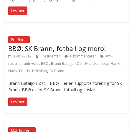
Les mer
Fra Styret
BBØ: SK Brann, fotball og moro!
05/01/2012
Presidenten
0 kommentarer
anti-
,
,
,
,
rasisme
anti-vold
BBØ
Brann Bataljon Øst
Ekte Lidenskap Har Et
,
,
,
Navn
ELHEN
felleskap
SK Brann
Brann Bataljon Øst – BBØ – er en supporterforening for SK
Brann. BBØ er for SK Brann, fotball og sosialt
Les mer
Matchreferat