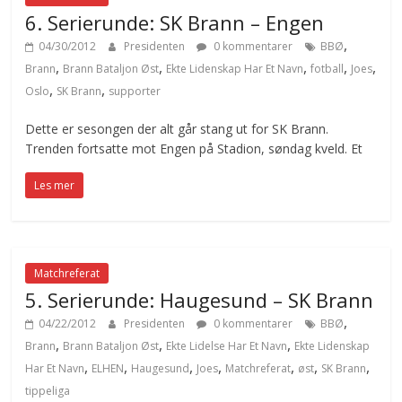
6. Serierunde: SK Brann – Engen
,
04/30/2012
Presidenten
0 kommentarer
BBØ
,
,
,
,
,
Brann
Brann Bataljon Øst
Ekte Lidenskap Har Et Navn
fotball
Joes
,
,
Oslo
SK Brann
supporter
Dette er sesongen der alt går stang ut for SK Brann.
Trenden fortsatte mot Engen på Stadion, søndag kveld. Et
Les mer
Matchreferat
5. Serierunde: Haugesund – SK Brann
,
04/22/2012
Presidenten
0 kommentarer
BBØ
,
,
,
Brann
Brann Bataljon Øst
Ekte Lidelse Har Et Navn
Ekte Lidenskap
,
,
,
,
,
,
,
Har Et Navn
ELHEN
Haugesund
Joes
Matchreferat
øst
SK Brann
tippeliga