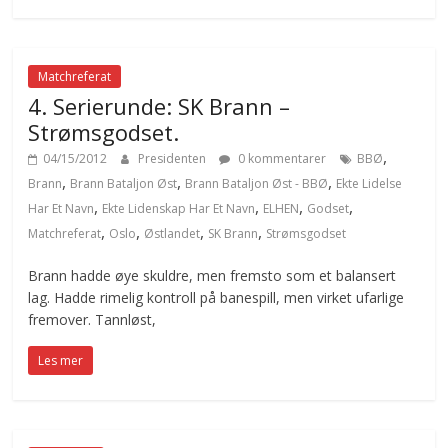
Matchreferat
4. Serierunde: SK Brann –
Strømsgodset.
,
04/15/2012
Presidenten
0 kommentarer
BBØ
,
,
,
Brann
Brann Bataljon Øst
Brann Bataljon Øst - BBØ
Ekte Lidelse
,
,
,
,
Har Et Navn
Ekte Lidenskap Har Et Navn
ELHEN
Godset
,
,
,
,
Matchreferat
Oslo
Østlandet
SK Brann
Strømsgodset
Brann hadde øye skuldre, men fremsto som et balansert
lag. Hadde rimelig kontroll på banespill, men virket ufarlige
fremover. Tannløst,
Les mer