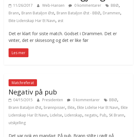
,
11/26/2017
Web-Hansen
0 kommentarer
BBØ
,
,
,
,
Brann
Brann Bataljon Øst
Brann Bataljon Øst - BBØ
Drammen
,
Ekte Lidenskap Har Et Navn
øst
Det er klart for siste match. Godset i Drammen. Det er
vinter, det er skisesong og det er like før
Les mer
Matchreferat
Negativ på pub
,
04/15/2015
Presidenten
0 kommentarer
BBØ
,
,
,
,
Brann Bataljon Øst
brønnpisser
Ekte
Ekte Lidelse Har Et Navn
Ekte
,
,
,
,
,
,
Lidenskap Har Et Navn
Lidelse
Lidenskap
negativ
Pub
SK Brann
utskjelling
Det var nok en mandag. På pub. Brann stilte i rødt på