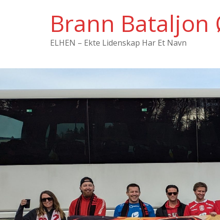
Hopp
Brann Bataljon 
til
innholdet
ELHEN – Ekte Lidenskap Har Et Navn