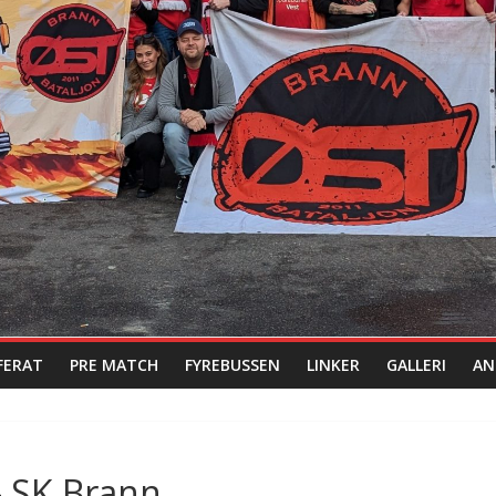
FERAT
PRE MATCH
FYREBUSSEN
LINKER
GALLERI
AN
– SK Brann