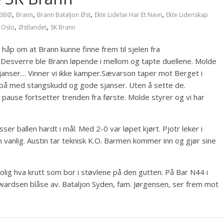
,
,
,
,
BBØ
Brann
Brann Bataljon Øst
Ekte Lidelse Har Et Navn
Ekte Lidenskap
,
,
,
Oslo
Østlandet
SK Brann
e håp om at Brann kunne finne frem til sjelen fra
. Desverre ble Brann løpende i mellom og tapte duellene. Molde
janser… Vinner vi ikke kamper.
Sævarson taper mot Berget i
 vi på med stangskudd og gode sjanser. Uten å sette de.
r pause fortsetter trenden fra første. Molde styrer og vi har
sser ballen hardt i mål. Med 2-0 var løpet kjørt. Pjotr leker i
 vanlig. Austin tar teknisk K.O. Barmen kommer inn og gjør sine
trolig hva krutt som bor i støvlene på den gutten. På Bar N44 i
wardsen blåse av. Bataljon Syden, fam. Jørgensen, ser frem mot