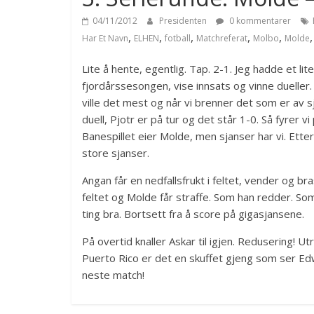
04/11/2012
Presidenten
0 kommentarer
,
,
,
,
,
Har Et Navn
ELHEN
fotball
Matchreferat
Molbo
Molde
Lite å hente, egentlig. Tap. 2-1. Jeg hadde et lit
fjordårssesongen, vise innsats og vinne dueller
ville det mest og når vi brenner det som er av s
duell, Pjotr er på tur og det står 1-0. Så fyrer
Banespillet eier Molde, men sjanser har vi. Ette
store sjanser.
Angan får en nedfallsfrukt i feltet, vender og bra
feltet og Molde får straffe. Som han redder. Som
ting bra. Bortsett fra å score på gigasjansene.
På overtid knaller Askar til igjen. Redusering! U
Puerto Rico er det en skuffet gjeng som ser Ed
neste match!