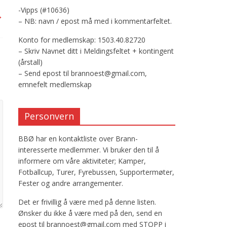
-Vipps (#10636)
→
– NB: navn / epost må med i kommentarfeltet.
Konto for medlemskap: 1503.40.82720
– Skriv Navnet ditt i Meldingsfeltet + kontingent
(årstall)
– Send epost til brannoest@gmail.com,
emnefelt medlemskap
Personvern
BBØ har en kontaktliste over Brann-
interesserte medlemmer. Vi bruker den til å
informere om våre aktiviteter; Kamper,
Fotballcup, Turer, Fyrebussen, Supportermøter,
Fester og andre arrangementer.
Det er frivillig å være med på denne listen.
Ønsker du ikke å være med på den, send en
epost til brannoest@gmail.com med STOPP i