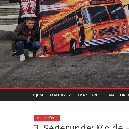
HJEM
OM BBØ
FRA STYRET
MATCHRE
Matchreferat
3. Serierunde: Molde 