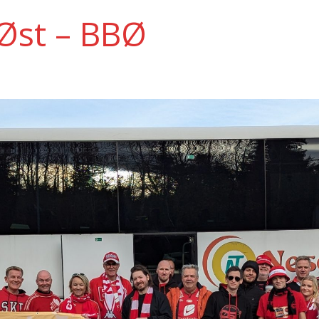
Øst – BBØ