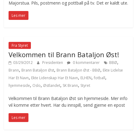
Majorstua. Pils, postmenn og pottball på tv. Det er kaldt ute.
Les mer
Fra Styret
Velkommen til Brann Bataljon Øst!
,
03/29/2012
Presidenten
0 kommentarer
BBØ
,
,
,
Brann
Brann Bataljon Øst
Brann Bataljon Øst - BBØ
Ekte Lidelse
,
,
,
,
Har Et Navn
Ekte Lidenskap Har Et Navn
ELHEN
fotball
,
,
,
,
hjemmeside
Oslo
Østlandet
SK Brann
Styret
Velkommen til Brann Bataljon Øst sin hjemmeside. Mer info
vil komme etter hvert. Har du innspill, send gjerne en epost
Les mer