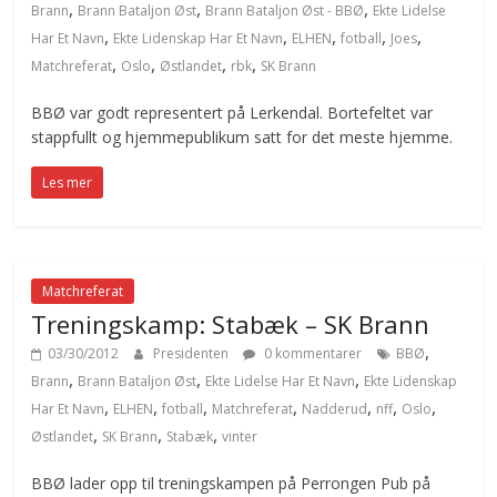
,
,
,
Brann
Brann Bataljon Øst
Brann Bataljon Øst - BBØ
Ekte Lidelse
,
,
,
,
,
Har Et Navn
Ekte Lidenskap Har Et Navn
ELHEN
fotball
Joes
,
,
,
,
Matchreferat
Oslo
Østlandet
rbk
SK Brann
BBØ var godt representert på Lerkendal. Bortefeltet var
stappfullt og hjemmepublikum satt for det meste hjemme.
Les mer
Matchreferat
Treningskamp: Stabæk – SK Brann
,
03/30/2012
Presidenten
0 kommentarer
BBØ
,
,
,
Brann
Brann Bataljon Øst
Ekte Lidelse Har Et Navn
Ekte Lidenskap
,
,
,
,
,
,
,
Har Et Navn
ELHEN
fotball
Matchreferat
Nadderud
nff
Oslo
,
,
,
Østlandet
SK Brann
Stabæk
vinter
BBØ lader opp til treningskampen på Perrongen Pub på