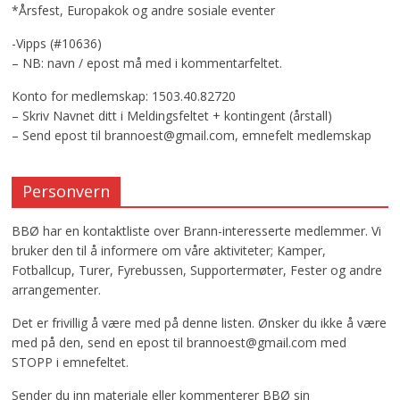
*Årsfest, Europakok og andre sosiale eventer
-Vipps (#10636)
– NB: navn / epost må med i kommentarfeltet.
Konto for medlemskap: 1503.40.82720
– Skriv Navnet ditt i Meldingsfeltet + kontingent (årstall)
– Send epost til brannoest@gmail.com, emnefelt medlemskap
Personvern
BBØ har en kontaktliste over Brann-interesserte medlemmer. Vi
bruker den til å informere om våre aktiviteter; Kamper,
Fotballcup, Turer, Fyrebussen, Supportermøter, Fester og andre
arrangementer.
Det er frivillig å være med på denne listen. Ønsker du ikke å være
med på den, send en epost til brannoest@gmail.com med
STOPP i emnefeltet.
Sender du inn materiale eller kommenterer BBØ sin