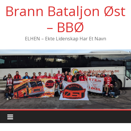
Hopp
Brann Bataljon Øst
til
innholdet
– BBØ
ELHEN – Ekte Lidenskap Har Et Navn