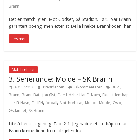
Brann
Det er match igjen. Mot Godset, på Stadion. Før… Var Brann
garantert poeng, men etter at Deila knekte Brannkoden, har
Les mer
Matchreferat
3. Serierunde: Molde – SK Brann
,
04/11/2012
Presidenten
0 kommentarer
BBØ
,
,
,
Brann
Brann Bataljon Øst
Ekte Lidelse Har Et Navn
Ekte Lidenskap
,
,
,
,
,
,
,
Har Et Navn
ELHEN
fotball
Matchreferat
Molbo
Molde
Oslo
,
Østlandet
SK Brann
Lite å hente, egentlig. Tap. 2-1. Jeg hadde et lite håp om at
Brann kunne finne frem til sjelen fra