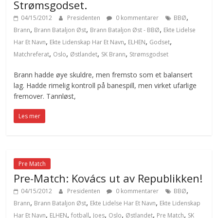
Strømsgodset.
,
04/15/2012
Presidenten
0 kommentarer
BBØ
,
,
,
Brann
Brann Bataljon Øst
Brann Bataljon Øst - BBØ
Ekte Lidelse
,
,
,
,
Har Et Navn
Ekte Lidenskap Har Et Navn
ELHEN
Godset
,
,
,
,
Matchreferat
Oslo
Østlandet
SK Brann
Strømsgodset
Brann hadde øye skuldre, men fremsto som et balansert
lag. Hadde rimelig kontroll på banespill, men virket ufarlige
fremover. Tannløst,
Les mer
Pre Match
Pre-Match: Kovács ut av Republikken!
,
04/15/2012
Presidenten
0 kommentarer
BBØ
,
,
,
Brann
Brann Bataljon Øst
Ekte Lidelse Har Et Navn
Ekte Lidenskap
,
,
,
,
,
,
,
Har Et Navn
ELHEN
fotball
Joes
Oslo
Østlandet
Pre Match
SK