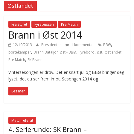
Østlandet
Fra Styret
Fyrebussen
Pre Match
Brann i Øst 2014
,
12/19/2013
Presidenten
1 kommentar
BBØ
,
,
,
,
,
bortekamper
Brann Bataljon Øst - BBØ
Fyrebord
øst
Østlandet
,
Pre Match
SK Brann
Vintersesongen er drøy. Det er snart jul og BBØ bringer deg
lyset, det du ser frem imot. Sesongen 2014 og
Les mer
Matchreferat
4. Serierunde: SK Brann –