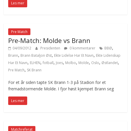
Les mer
Pre Match
Pre-Match: Molde vs Brann
,
04/09/2012
Presidenten
0 kommentarer
BBØ
,
,
,
Brann
Brann Bataljon Øst
Ekte Lidelse Har Et Navn
Ekte Lidenskap
,
,
,
,
,
,
,
,
Har Et Navn
ELHEN
fotball
Joes
Molbo
Molde
Oslo
Østlandet
,
Pre Match
SK Brann
For et år siden tapte SK Brann 1-3 på Stadion for et
fremadstormende Molde. I fjor høst kjempet Brann seg
Les mer
Matchreferat