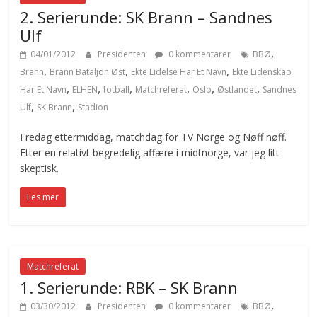
2. Serierunde: SK Brann – Sandnes
Ulf
,
04/01/2012
Presidenten
0 kommentarer
BBØ
,
,
,
Brann
Brann Bataljon Øst
Ekte Lidelse Har Et Navn
Ekte Lidenskap
,
,
,
,
,
,
Har Et Navn
ELHEN
fotball
Matchreferat
Oslo
Østlandet
Sandnes
,
,
Ulf
SK Brann
Stadion
Fredag ettermiddag, matchdag for TV Norge og Nøff nøff.
Etter en relativt begredelig affære i midtnorge, var jeg litt
skeptisk.
Les mer
Matchreferat
1. Serierunde: RBK – SK Brann
,
03/30/2012
Presidenten
0 kommentarer
BBØ