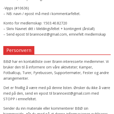
-Vipps (#10636)
– NB: navn / epost må med i kommentarfeltet.
Konto for medlemskap: 1503.40.82720
– Skriv Navnet ditt i Meldingsfeltet + kontingent (årstall)
– Send epost til brannoest@gmail.com, emnefelt medlemskap
Personvern
BBØ har en kontaktliste over Brann-interesserte medlemmer. Vi
bruker den til å informere om våre aktiviteter; Kamper,
Fotballcup, Turer, Fyrebussen, Supportermøter, Fester og andre
arrangementer.
Det er frivillig å være med på denne listen. Ønsker du ikke å være
med på den, send en epost til brannoest@gmail.com med
STOPP i emnefeltet.
Sender du inn materiale eller kommenterer BBØ sin
hjemmeside, går du med på at denne informasjonen publiseres,