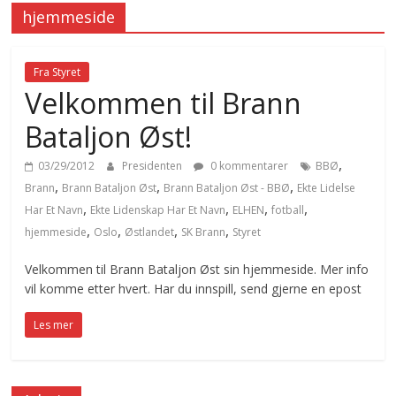
hjemmeside
Fra Styret
Velkommen til Brann
Bataljon Øst!
,
03/29/2012
Presidenten
0 kommentarer
BBØ
,
,
,
Brann
Brann Bataljon Øst
Brann Bataljon Øst - BBØ
Ekte Lidelse
,
,
,
,
Har Et Navn
Ekte Lidenskap Har Et Navn
ELHEN
fotball
,
,
,
,
hjemmeside
Oslo
Østlandet
SK Brann
Styret
Velkommen til Brann Bataljon Øst sin hjemmeside. Mer info
vil komme etter hvert. Har du innspill, send gjerne en epost
Les mer