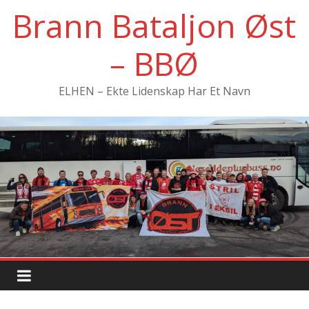
Hopp
Brann Bataljon Øst
til
innholdet
– BBØ
ELHEN – Ekte Lidenskap Har Et Navn