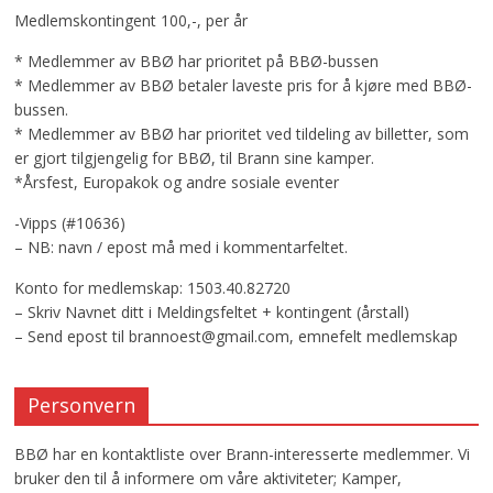
Medlemskontingent 100,-, per år
* Medlemmer av BBØ har prioritet på BBØ-bussen
* Medlemmer av BBØ betaler laveste pris for å kjøre med BBØ-
bussen.
* Medlemmer av BBØ har prioritet ved tildeling av billetter, som
er gjort tilgjengelig for BBØ, til Brann sine kamper.
*Årsfest, Europakok og andre sosiale eventer
-Vipps (#10636)
– NB: navn / epost må med i kommentarfeltet.
Konto for medlemskap: 1503.40.82720
– Skriv Navnet ditt i Meldingsfeltet + kontingent (årstall)
– Send epost til brannoest@gmail.com, emnefelt medlemskap
Personvern
BBØ har en kontaktliste over Brann-interesserte medlemmer. Vi
bruker den til å informere om våre aktiviteter; Kamper,