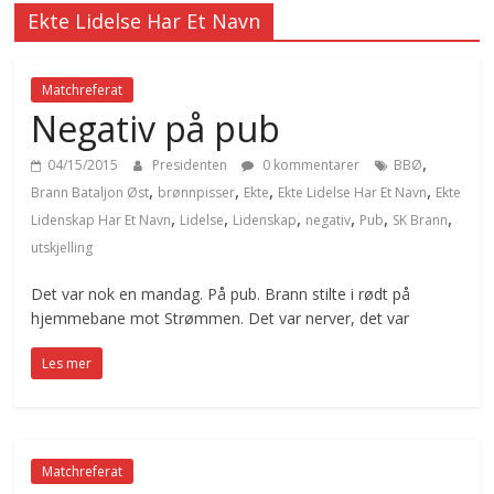
Ekte Lidelse Har Et Navn
Matchreferat
Negativ på pub
,
04/15/2015
Presidenten
0 kommentarer
BBØ
,
,
,
,
Brann Bataljon Øst
brønnpisser
Ekte
Ekte Lidelse Har Et Navn
Ekte
,
,
,
,
,
,
Lidenskap Har Et Navn
Lidelse
Lidenskap
negativ
Pub
SK Brann
utskjelling
Det var nok en mandag. På pub. Brann stilte i rødt på
hjemmebane mot Strømmen. Det var nerver, det var
Les mer
Matchreferat