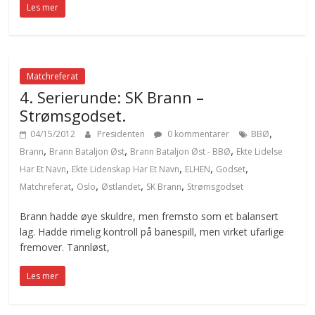
Les mer
Matchreferat
4. Serierunde: SK Brann –
Strømsgodset.
,
04/15/2012
Presidenten
0 kommentarer
BBØ
,
,
,
Brann
Brann Bataljon Øst
Brann Bataljon Øst - BBØ
Ekte Lidelse
,
,
,
,
Har Et Navn
Ekte Lidenskap Har Et Navn
ELHEN
Godset
,
,
,
,
Matchreferat
Oslo
Østlandet
SK Brann
Strømsgodset
Brann hadde øye skuldre, men fremsto som et balansert
lag. Hadde rimelig kontroll på banespill, men virket ufarlige
fremover. Tannløst,
Les mer