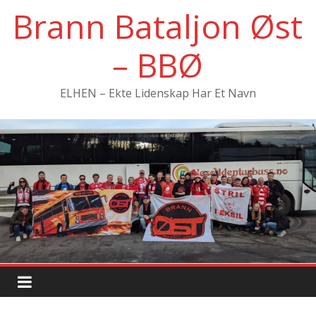
Hopp
Brann Bataljon Øst
til
innholdet
– BBØ
ELHEN – Ekte Lidenskap Har Et Navn