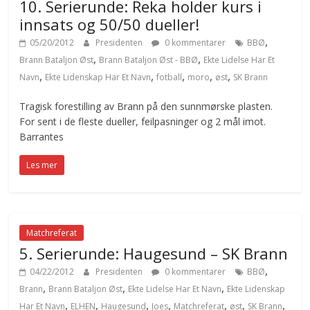
10. Serierunde: Reka holder kurs i
innsats og 50/50 dueller!
,
05/20/2012
Presidenten
0 kommentarer
BBØ
,
,
Brann Bataljon Øst
Brann Bataljon Øst - BBØ
Ekte Lidelse Har Et
,
,
,
,
,
Navn
Ekte Lidenskap Har Et Navn
fotball
moro
øst
SK Brann
Tragisk forestilling av Brann på den sunnmørske plasten.
For sent i de fleste dueller, feilpasninger og 2 mål imot.
Barrantes
Les mer
Matchreferat
5. Serierunde: Haugesund – SK Brann
,
04/22/2012
Presidenten
0 kommentarer
BBØ
,
,
,
Brann
Brann Bataljon Øst
Ekte Lidelse Har Et Navn
Ekte Lidenskap
,
,
,
,
,
,
,
Har Et Navn
ELHEN
Haugesund
Joes
Matchreferat
øst
SK Brann