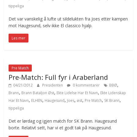
tippeliga
Det var vanskelig å lufte ut sildelukten fra Joes etter kampen
mot Haugesund, selv ikke El classico hjalp.
Les mer
Pre Match
Pre-Match: Full fyr i Araberland
,
04/21/2012
Presidenten
0 kommentarer
BBØ
,
,
,
Brann
Brann Bataljon Øst
Ekte Lidelse Har Et Navn
Ekte Lidenskap
,
,
,
,
,
,
,
Har Et Navn
ELHEN
Haugesund
Joes
øst
Pre Match
SK Brann
tippeliga
Det er lørdag og igjen match for SK Brann. Haugesund
borte. Relativt sett, har vi et godt tak på Haugesund.