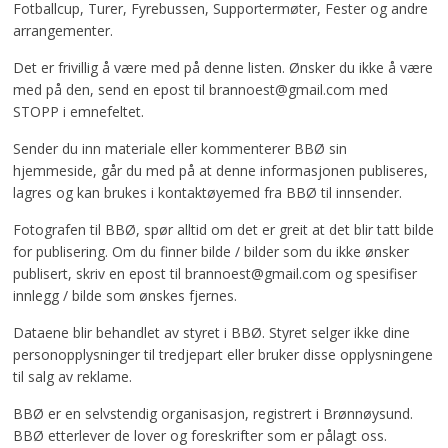
Fotballcup, Turer, Fyrebussen, Supportermøter, Fester og andre
arrangementer.
Det er frivillig å være med på denne listen. Ønsker du ikke å være
med på den, send en epost til brannoest@gmail.com med
STOPP i emnefeltet.
Sender du inn materiale eller kommenterer BBØ sin
hjemmeside, går du med på at denne informasjonen publiseres,
lagres og kan brukes i kontaktøyemed fra BBØ til innsender.
Fotografen til BBØ, spør alltid om det er greit at det blir tatt bilde
for publisering. Om du finner bilde / bilder som du ikke ønsker
publisert, skriv en epost til brannoest@gmail.com og spesifiser
innlegg / bilde som ønskes fjernes.
Dataene blir behandlet av styret i BBØ. Styret selger ikke dine
personopplysninger til tredjepart eller bruker disse opplysningene
til salg av reklame.
BBØ er en selvstendig organisasjon, registrert i Brønnøysund.
BBØ etterlever de lover og foreskrifter som er pålagt oss.