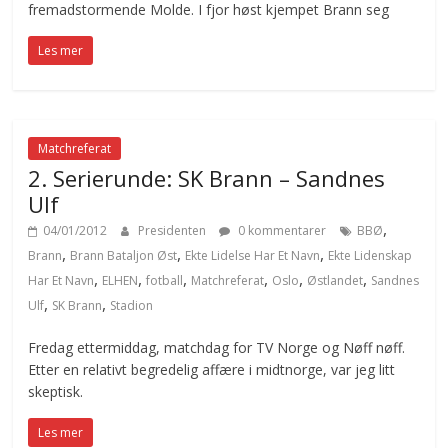
fremadstormende Molde. I fjor høst kjempet Brann seg
Les mer
Matchreferat
2. Serierunde: SK Brann – Sandnes
Ulf
,
04/01/2012
Presidenten
0 kommentarer
BBØ
,
,
,
Brann
Brann Bataljon Øst
Ekte Lidelse Har Et Navn
Ekte Lidenskap
,
,
,
,
,
,
Har Et Navn
ELHEN
fotball
Matchreferat
Oslo
Østlandet
Sandnes
,
,
Ulf
SK Brann
Stadion
Fredag ettermiddag, matchdag for TV Norge og Nøff nøff.
Etter en relativt begredelig affære i midtnorge, var jeg litt
skeptisk.
Les mer