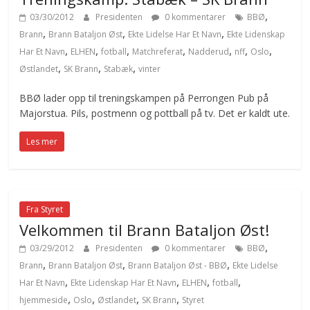
,
03/30/2012
Presidenten
0 kommentarer
BBØ
,
,
,
Brann
Brann Bataljon Øst
Ekte Lidelse Har Et Navn
Ekte Lidenskap
,
,
,
,
,
,
,
Har Et Navn
ELHEN
fotball
Matchreferat
Nadderud
nff
Oslo
,
,
,
Østlandet
SK Brann
Stabæk
vinter
BBØ lader opp til treningskampen på Perrongen Pub på
Majorstua. Pils, postmenn og pottball på tv. Det er kaldt ute.
Les mer
Fra Styret
Velkommen til Brann Bataljon Øst!
,
03/29/2012
Presidenten
0 kommentarer
BBØ
,
,
,
Brann
Brann Bataljon Øst
Brann Bataljon Øst - BBØ
Ekte Lidelse
,
,
,
,
Har Et Navn
Ekte Lidenskap Har Et Navn
ELHEN
fotball
,
,
,
,
hjemmeside
Oslo
Østlandet
SK Brann
Styret