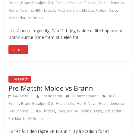
,
,
,
Brann
Brann Bataljon Øst
Ekte Lidelse Har Et Navn
Ekte Lidenskap
,
,
,
,
,
,
,
Har Et Navn
ELHEN
fotball
Matchreferat
Molbo
Molde
Oslo
,
Østlandet
SK Brann
Lite å hente, egentlig. Tap. 2-1. Jeg hadde et lite håp om at
Brann kunne finne frem til sjelen fra
Les mer
Pre Match
Pre-Match: Molde vs Brann
,
04/09/2012
Presidenten
0 kommentarer
BBØ
,
,
,
Brann
Brann Bataljon Øst
Ekte Lidelse Har Et Navn
Ekte Lidenskap
,
,
,
,
,
,
,
,
Har Et Navn
ELHEN
fotball
Joes
Molbo
Molde
Oslo
Østlandet
,
Pre Match
SK Brann
For et år siden tapte SK Brann 1-3 på Stadion for et