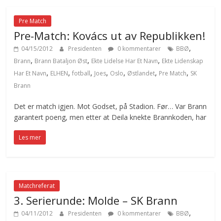
Pre Match
Pre-Match: Kovács ut av Republikken!
,
04/15/2012
Presidenten
0 kommentarer
BBØ
,
,
,
Brann
Brann Bataljon Øst
Ekte Lidelse Har Et Navn
Ekte Lidenskap
,
,
,
,
,
,
,
Har Et Navn
ELHEN
fotball
Joes
Oslo
Østlandet
Pre Match
SK
Brann
Det er match igjen. Mot Godset, på Stadion. Før… Var Brann
garantert poeng, men etter at Deila knekte Brannkoden, har
Les mer
Matchreferat
3. Serierunde: Molde – SK Brann
,
04/11/2012
Presidenten
0 kommentarer
BBØ