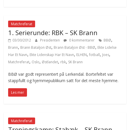
Matchreferat
1. Serierunde: RBK – SK Brann
,
03/30/2012
Presidenten
0 kommentarer
BBØ
,
,
,
Brann
Brann Bataljon Øst
Brann Bataljon Øst - BBØ
Ekte Lidelse
,
,
,
,
,
Har Et Navn
Ekte Lidenskap Har Et Navn
ELHEN
fotball
Joes
,
,
,
,
Matchreferat
Oslo
Østlandet
rbk
SK Brann
BBØ var godt representert på Lerkendal. Bortefeltet var
stappfullt og hjemmepublikum satt for det meste hjemme.
Les mer
Matchreferat
Treningskamp: Stabæk – SK Brann