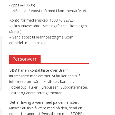
-Vipps (#10636)
– NB: navn / epost må med i kommentarfeltet.
Konto for medlemskap: 1503.40.82720
– Skriv Navnet ditt i Meldingsfeltet + kontingent
(årstall)
– Send epost til brannoest@gmail.com,
emnefelt medlemskap
Personvern
BBØ har en kontaktliste over Brann-
interesserte medlemmer. Vi bruker den til å
informere om våre aktiviteter; Kamper,
Fotballcup, Turer, Fyrebussen, Supportermøter,
Fester og andre arrangementer.
Det er frivillig å være med på denne listen.
Ønsker du ikke å være med på den, send en
epost til brannoest@gmail.com med STOPP i