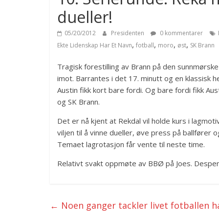
dueller!
05/20/2012
Presidenten
0 kommentarer
,
,
,
,
Ekte Lidenskap Har Et Navn
fotball
moro
øst
SK Brann
Tragisk forestilling av Brann på den sunnmørske p
imot. Barrantes i det 17. minutt og en klassisk h
Austin fikk kort bare fordi. Og bare fordi fikk Au
og SK Brann.
Det er nå kjent at Rekdal vil holde kurs i lagmo
viljen til å vinne dueller, øve press på ballfører
Temaet lagrotasjon får vente til neste time.
Relativt svakt oppmøte av BBØ på Joes. Desperas
←
Noen ganger tackler livet fotballen h