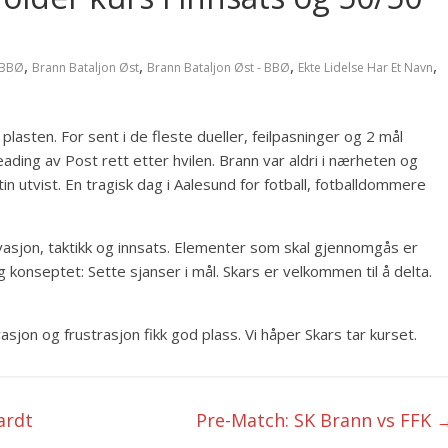
,
,
,
,
BBØ
Brann Bataljon Øst
Brann Bataljon Øst - BBØ
Ekte Lidelse Har Et Navn
lasten. For sent i de fleste dueller, feilpasninger og 2 mål
eading av Post rett etter hvilen. Brann var aldri i nærheten og
stin utvist. En tragisk dag i Aalesund for fotball, fotballdommere
tivasjon, taktikk og innsats. Elementer som skal gjennomgås er
 og konseptet: Sette sjanser i mål. Skars er velkommen til å delta.
jon og frustrasjon fikk god plass. Vi håper Skars tar kurset.
ardt
Pre-Match: SK Brann vs FFK