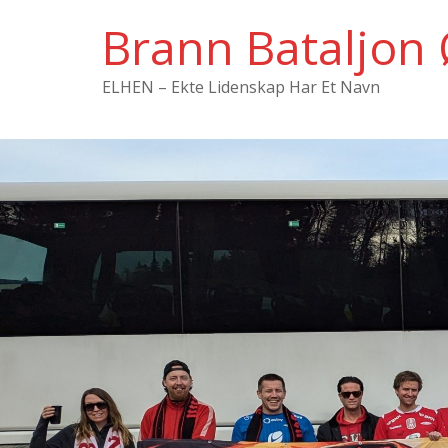
Hopp
Brann Bataljon 
til
innholdet
ELHEN – Ekte Lidenskap Har Et Navn