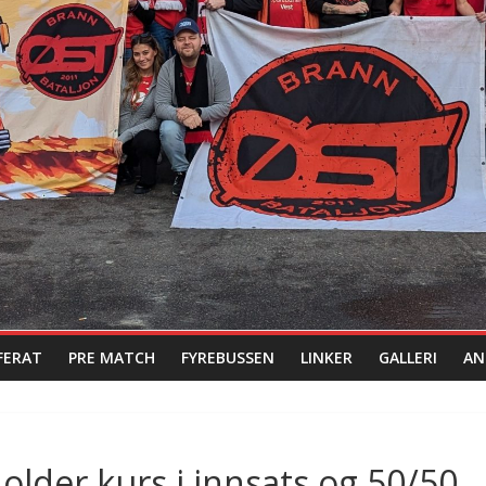
FERAT
PRE MATCH
FYREBUSSEN
LINKER
GALLERI
AN
older kurs i innsats og 50/50