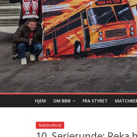
HJEM
OM BBØ
FRA STYRET
MATCHRE
Matchreferat
10. Serierunde: Reka h