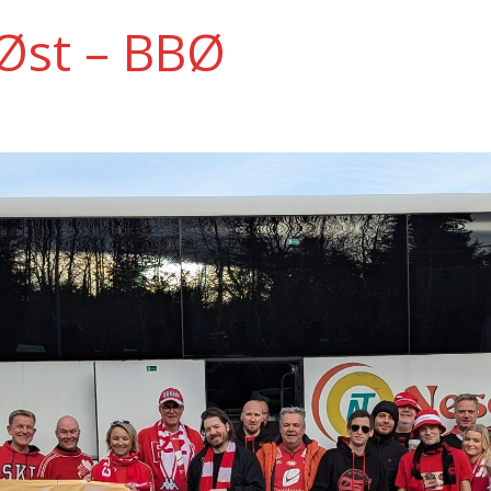
Øst – BBØ