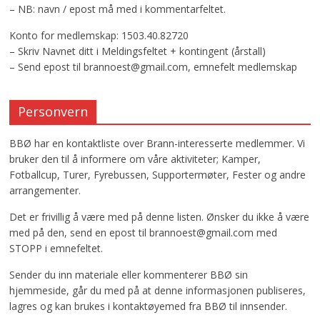
– NB: navn / epost må med i kommentarfeltet.
Konto for medlemskap: 1503.40.82720
– Skriv Navnet ditt i Meldingsfeltet + kontingent (årstall)
– Send epost til brannoest@gmail.com, emnefelt medlemskap
Personvern
BBØ har en kontaktliste over Brann-interesserte medlemmer. Vi
bruker den til å informere om våre aktiviteter; Kamper,
Fotballcup, Turer, Fyrebussen, Supportermøter, Fester og andre
arrangementer.
Det er frivillig å være med på denne listen. Ønsker du ikke å være
med på den, send en epost til brannoest@gmail.com med
STOPP i emnefeltet.
Sender du inn materiale eller kommenterer BBØ sin
hjemmeside, går du med på at denne informasjonen publiseres,
lagres og kan brukes i kontaktøyemed fra BBØ til innsender.