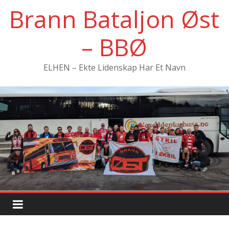
Hopp
Brann Bataljon Øst
til
innholdet
– BBØ
ELHEN – Ekte Lidenskap Har Et Navn