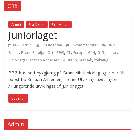
G15
Annet
Fra Styret
Pre Match
Juniorlaget
,
06/08/2015
Presidenten
0 kommentarer
BBØ
,
,
,
,
,
,
,
Brann
Brann Bataljon Øst - BBØ
CL
Europa
G14
G15
Junior
,
,
,
,
Juniorlaget
Kristian Andersen
SK Brann
Stabæk
trekning
BBØ har vært nysgjerrig på Brann sitt Juniorlag og vi har fått
epost fra Kristian Andersen, Trener Utviklingsavdelingen
/ Fungerende utviklingssjef. Juniorlaget
Les mer
Admin