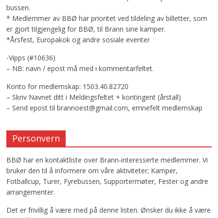
bussen.
* Medlemmer av BBØ har prioritet ved tildeling av billetter, som
er gjort tilgjengelig for BBØ, til Brann sine kamper.
*Årsfest, Europakok og andre sosiale eventer
-Vipps (#10636)
– NB: navn / epost må med i kommentarfeltet.
Konto for medlemskap: 1503.40.82720
– Skriv Navnet ditt i Meldingsfeltet + kontingent (årstall)
– Send epost til brannoest@gmail.com, emnefelt medlemskap
Personvern
BBØ har en kontaktliste over Brann-interesserte medlemmer. Vi
bruker den til å informere om våre aktiviteter; Kamper,
Fotballcup, Turer, Fyrebussen, Supportermøter, Fester og andre
arrangementer.
Det er frivillig å være med på denne listen. Ønsker du ikke å være