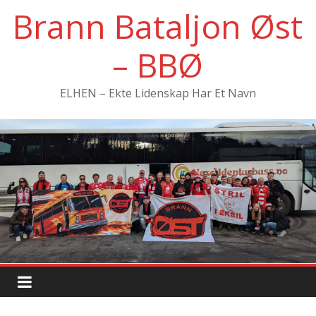
Hopp
Brann Bataljon Øst
til
innholdet
– BBØ
ELHEN – Ekte Lidenskap Har Et Navn