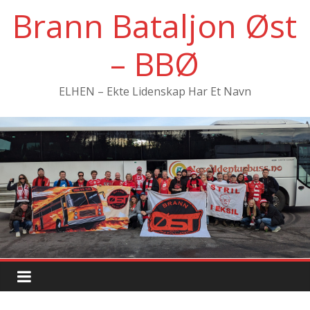
Hopp
Brann Bataljon Øst
til
innholdet
– BBØ
ELHEN – Ekte Lidenskap Har Et Navn