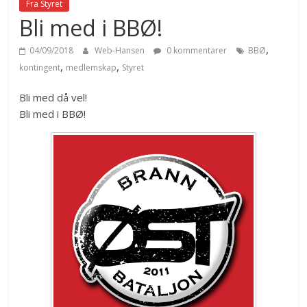
Fra Styret
Bli med i BBØ!
,
04/09/2018
Web-Hansen
0 kommentarer
BBØ
,
,
kontingent
medlemskap
Styret
Bli med då vel!
Bli med i BBØ!