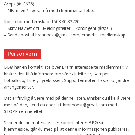
-Vipps (#10636)
– NB: navn / epost må med i kommentarfeltet.
Konto for medlemskap: 1503.40.82720
– Skriv Navnet ditt i Meldingsfeltet + kontingent (årstall)
– Send epost til brannoest@gmail.com, emnefelt medlemskap
Personvern
BBØ har en kontaktliste over Brann-interesserte medlemmer. Vi
bruker den til å informere om våre aktiviteter; Kamper,
Fotballcup, Turer, Fyrebussen, Supportermøter, Fester og andre
arrangementer.
Det er frivillig å være med på denne listen. Ønsker du ikke å være
med på den, send en epost til brannoest@gmail.com med
STOPP i emnefeltet.
Sender du inn materiale eller kommenterer BBØ sin
hjemmeside, går du med på at denne informasjonen publiseres,