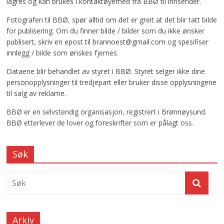
lagres og kan brukes i kontaktøyemed fra BBØ til innsender.
Fotografen til BBØ, spør alltid om det er greit at det blir tatt bilde
for publisering. Om du finner bilde / bilder som du ikke ønsker
publisert, skriv en epost til brannoest@gmail.com og spesifiser
innlegg / bilde som ønskes fjernes.
Dataene blir behandlet av styret i BBØ. Styret selger ikke dine
personopplysninger til tredjepart eller bruker disse opplysningene
til salg av reklame.
BBØ er en selvstendig organisasjon, registrert i Brønnøysund.
BBØ etterlever de lover og foreskrifter som er pålagt oss.
Søk
Arkiv