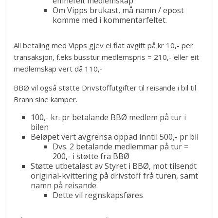
emnefelt medlemskap
Om Vipps brukast, må namn / epost
komme med i kommentarfeltet.
All betaling med Vipps gjev ei flat avgift på kr 10,- per
transaksjon, f.eks busstur medlemspris = 210,- eller eit
medlemskap vert då 110,-
BBØ vil også støtte Drivstoffutgifter til reisande i bil til
Brann sine kamper.
100,- kr. pr betalande BBØ medlem på tur i
bilen
Beløpet vert avgrensa oppad inntil 500,- pr bil
Dvs. 2 betalande medlemmar på tur =
200,- i støtte fra BBØ
Støtte utbetalast av Styret i BBØ, mot tilsendt
original-kvittering på drivstoff frå turen, samt
namn på reisande.
Dette vil regnskapsføres