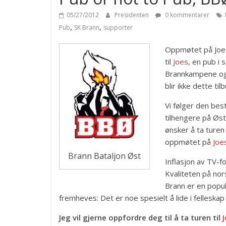
05/27/2012
Presidenten
0 kommentarer
,
,
Pub
SK Brann
supporter
Oppmøtet på Joes 
til
Joes
, en pub i
Brannkampene og 
blir ikke dette t
Vi følger den be
tilhengere på Øs
ønsker å ta turen
oppmøtet på
Joe
Brann Bataljon Øst
Inflasjon av TV-fo
Kvaliteten på nors
Brann er en popul
fremheves: Det er noe spesielt å lide i felleska
Jeg vil gjerne oppfordre deg til å ta turen til