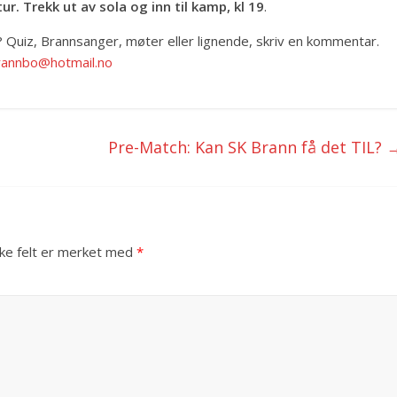
r. Trekk ut av sola og inn til kamp, kl 19
.
? Quiz, Brannsanger, møter eller lignende, skriv en kommentar.
rannbo@hotmail.no
Pre-Match: Kan SK Brann få det TIL?
ske felt er merket med
*