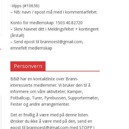
-Vipps (#10636)
– NB: navn / epost må med i kommentarfeltet.
Konto for medlemskap: 1503.40.82720
– Skriv Navnet ditt i Meldingsfeltet + kontingent
(årstall)
– Send epost til brannoest@gmail.com,
→
emnefelt medlemskap
Personvern
BBØ har en kontaktliste over Brann-
interesserte medlemmer. Vi bruker den til å
informere om våre aktiviteter; Kamper,
Fotballcup, Turer, Fyrebussen, Supportermøter,
Fester og andre arrangementer.
Det er frivillig å være med på denne listen.
Ønsker du ikke å være med på den, send en
epost til brannoest@gmail.com med STOPP i