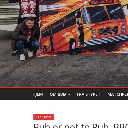
HJEM
OM BBØ
FRA STYRET
MATCHRE
Fra Styret
Pub or not to Pub, BB