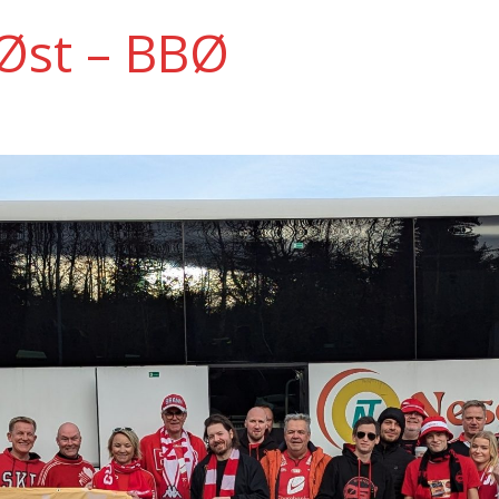
Øst – BBØ