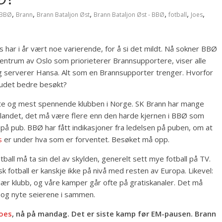
,
,
,
,
,
,
BBØ
Brann
Brann Bataljon Øst
Brann Bataljon Øst - BBØ
fotball
Joes
har i år vært noe varierende, for å si det mildt. Nå sokner BBØ
 sentrum av Oslo som priorieterer Brannsupportere, viser alle
serverer Hansa. Alt som en Brannsupporter trenger. Hvorfor
ilbudet bedre besøkt?
ste og mest spennende klubben i Norge. SK Brann har mange
tlandet, det må være flere enn den harde kjernen i BBØ som
 på pub. BBØ har fått indikasjoner fra ledelsen på puben, om at
s
er under hva som er forventet. Besøket må opp.
tball må ta sin del av skylden, generelt sett mye fotball på TV.
k fotball er kanskje ikke på nivå med resten av Europa. Likevel:
ær klubb, og våre kamper går ofte på gratiskanaler. Det må
p og nyte seierene i sammen.
Joes
, nå på mandag. Det er siste kamp før EM-pausen. Brann