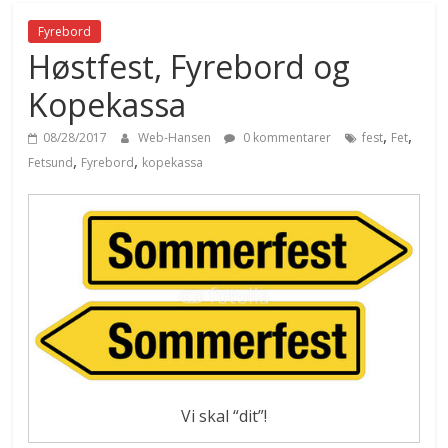
Fyrebord
Høstfest, Fyrebord og
Kopekassa
,
,
08/28/2017
Web-Hansen
0 kommentarer
fest
Fet
,
,
Fetsund
Fyrebord
kopekassa
Vi skal “dit”!