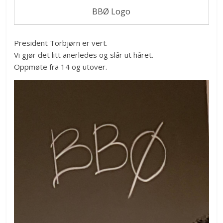
BBØ Logo
President Torbjørn er vert.
Vi gjør det litt anerledes og slår ut håret.
Oppmøte fra 14 og utover.