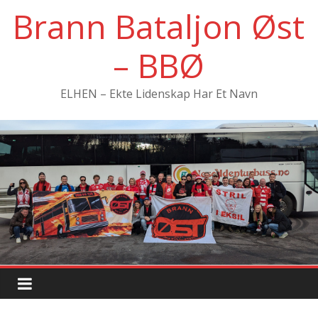
Hopp
Brann Bataljon Øst
til
innholdet
– BBØ
ELHEN – Ekte Lidenskap Har Et Navn