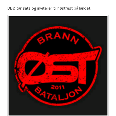
BBØ tar sats og inviterer til høstfest på landet.