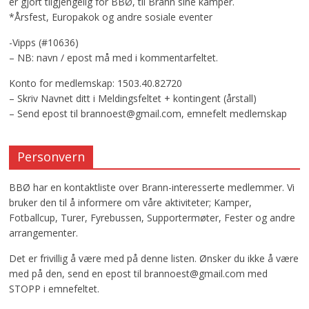
er gjort tilgjengelig for BBØ, til Brann sine kamper.
*Årsfest, Europakok og andre sosiale eventer
-Vipps (#10636)
– NB: navn / epost må med i kommentarfeltet.
Konto for medlemskap: 1503.40.82720
– Skriv Navnet ditt i Meldingsfeltet + kontingent (årstall)
– Send epost til brannoest@gmail.com, emnefelt medlemskap
Personvern
BBØ har en kontaktliste over Brann-interesserte medlemmer. Vi
bruker den til å informere om våre aktiviteter; Kamper,
Fotballcup, Turer, Fyrebussen, Supportermøter, Fester og andre
arrangementer.
Det er frivillig å være med på denne listen. Ønsker du ikke å være
med på den, send en epost til brannoest@gmail.com med
STOPP i emnefeltet.