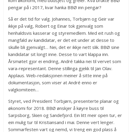
kom økonomi, med budsjett og greier. Kva brukte BBØ
pengar på i 2017, kvar hanka BBØ inn pengar?
Så er det tid for valg. Johannes, Torbjørn og Geir var
ikkje på valg, Robert og Einar tok gjenvalg som
henhaldsvis kasserar og styremedlem. Med eit rush og
mangfald av kandidatar, er det eit under at desse to
skulle bli gjenvalgt… Nei, det er ikkje nett slik. BBØ sine
kandidatar sit longt inne. Desse to vart klappa inn.
Årsmøtet gjor ei endring, André takka nei til vervet som
vara-representant. Denne stillinga gjekk til Jan Olav.
Applaus. Web-redaksjonen meiner å sitte inne på
dokumentasjon, som viser at André enno er
valgkomiteen…
Styret, ved President Torbjørn, presenterte planar og
økonomi for 2018. BBØ ønskjer å køyre buss til
Sarpsborg, Skien og Sandefjord. Ein litt meir open tur, er
ein mulig tur til Kristiansand i mai. Denne vert lenger.
Sommarfesten vart og nemd, vi treng ein god plass å