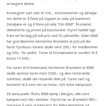
arrangere denne.
Kontingent vart satt til 100,-. Kontonummer og detaljar
om dette er å finne på toppen av sida, på banneret.
Detaljane er og å finne på sida “Om BBØ”. Årsmøtet
debatterte og prisen på bussturane. Styret hadde lagt
fram eit forslag på null-pris ved 30 påmeldte. Sidan BBØ
har god økonomi, bestemte årsmøtet at pris på dei
faste Fyrebuss-turane skulle vere 200,- for medlemmer
og 300,- for andre. Turen til Kristiansand er vurdert til å
koste 15 000,-
For turen til Kristiansand, bestemte årsmøtet at BBØ
skulle sponse turen med 2500,- og den resterande
summen, skulle dei reisande dele på. Turen vart og
bestemt til å vere ein tur/retur, rett etter kampslutt.
Eit anna punkt. Årets BBØ kamp i Bergen, ville vere
kampen mot rbk i oktober. Styret har av årsmøtet fått i
oppgave å vere organisator for fellesaktivitetar og