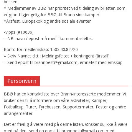
bussen.
* Medlemmer av BBØ har prioritet ved tildeling av billetter, som
er gjort tilgjengelig for BBØ, til Brann sine kamper.
*Årsfest, Europakok og andre sosiale eventer
-Vipps (#10636)
– NB: navn / epost må med i kommentarfeltet.
Konto for medlemskap: 1503.40.82720
– Skriv Navnet ditt i Meldingsfeltet + kontingent (årstall)
– Send epost til brannoest@gmail.com, emnefelt medlemskap
Personvern
BBØ har en kontaktliste over Brann-interesserte medlemmer. Vi
bruker den til å informere om våre aktiviteter; Kamper,
Fotballcup, Turer, Fyrebussen, Supportermøter, Fester og andre
arrangementer.
Det er frivillig å være med på denne listen. Ønsker du ikke å være
med på den, send en epost til brannoest@gmail.com med