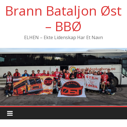
Hopp
Brann Bataljon Øst
til
innholdet
– BBØ
ELHEN – Ekte Lidenskap Har Et Navn