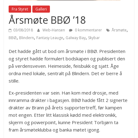
Fra Styret
Galleri
Årsmøte BBØ ’18
,
03/08/2018
Web-Hansen
0 kommentarer
Årsmøte
,
,
,
,
BBØ
Blindern
Fantasy Leauge
Galway Bay
Skybar
Det hadde gått ut bod om årsmøte i BBØ. Presidenten
og styret hadde formulert bodskapen og publisert den
på verdensveven. Heimeside, feisbukk og sjatt. Åge
ordna med lokale, sentralt på Blindern. Det er berre å
stille.
Ex-presidenten var sein. Han kom med drosje, med
innramma drakter i bagasjen. BBØ hadde fått 2 signerte
drakter av Brann på årets supportertreff, før kampen
mot engen. Etter litt klassisk kødd med elektronikk,
skjerm og powerpoint, kunne President Torbjørn ta
fram årsmøteklubba og banka møtet igong.