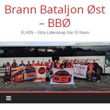
Hopp
Brann Bataljon Øst
til
innholdet
– BBØ
ELHEN – Ekte Lidenskap Har Et Navn