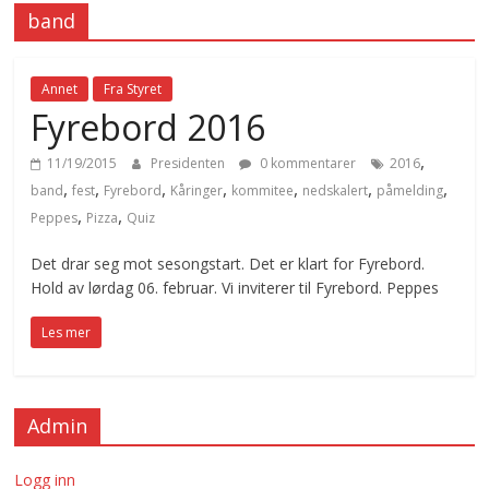
band
Annet
Fra Styret
Fyrebord 2016
,
11/19/2015
Presidenten
0 kommentarer
2016
,
,
,
,
,
,
,
band
fest
Fyrebord
Kåringer
kommitee
nedskalert
påmelding
,
,
Peppes
Pizza
Quiz
Det drar seg mot sesongstart. Det er klart for Fyrebord.
Hold av lørdag 06. februar. Vi inviterer til Fyrebord. Peppes
Les mer
Admin
Logg inn