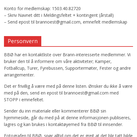
Konto for medlemskap: 1503.40.82720
– Skriv Navnet ditt i Meldingsfeltet + kontingent (årstall)
– Send epost til brannoest@gmail.com, emnefelt medlemskap
Personvern
BBØ har en kontaktliste over Brann-interesserte medlemmer. Vi
bruker den til å informere om våre aktiviteter; Kamper,
Fotballcup, Turer, Fyrebussen, Supportermøter, Fester og andre
arrangementer.
Det er frivillig å være med på denne listen. Ønsker du ikke å være
med på den, send en epost til brannoest@gmail.com med
STOPP i emnefeltet.
Sender du inn materiale eller kommenterer BBØ sin
hjemmeside, går du med på at denne informasjonen publiseres,
lagres og kan brukes i kontaktøyemed fra BBØ til innsender.
Fotografen til BBØ, spør alltid om det er greit at det blir tatt bilde