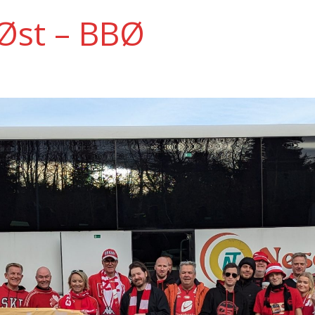
Øst – BBØ