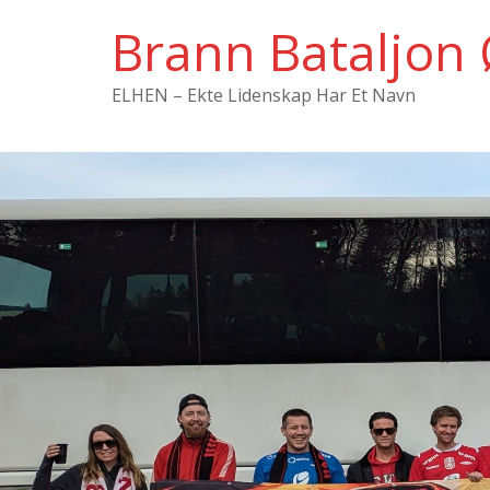
Hopp
Brann Bataljon 
til
innholdet
ELHEN – Ekte Lidenskap Har Et Navn