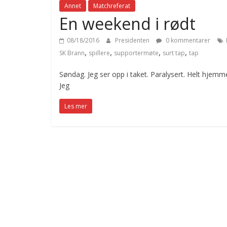
Annet
Matchreferat
En weekend i rødt
08/18/2016
Presidenten
0 kommentarer
,
,
,
,
SK Brann
spillere
supportermøte
surt tap
tap
Søndag. Jeg ser opp i taket. Paralysert. Helt hjem
Jeg
Les mer