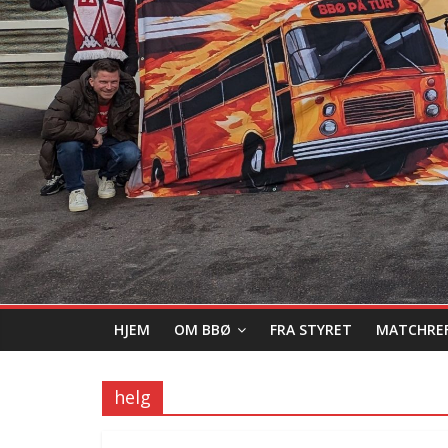
HJEM
OM BBØ
FRA STYRET
MATCHRE
helg