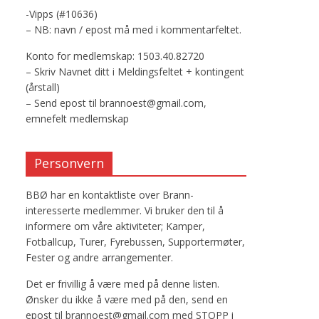
-Vipps (#10636)
– NB: navn / epost må med i kommentarfeltet.
Konto for medlemskap: 1503.40.82720
– Skriv Navnet ditt i Meldingsfeltet + kontingent
(årstall)
– Send epost til brannoest@gmail.com,
emnefelt medlemskap
Personvern
BBØ har en kontaktliste over Brann-
interesserte medlemmer. Vi bruker den til å
informere om våre aktiviteter; Kamper,
Fotballcup, Turer, Fyrebussen, Supportermøter,
Fester og andre arrangementer.
Det er frivillig å være med på denne listen.
Ønsker du ikke å være med på den, send en
epost til brannoest@gmail.com med STOPP i