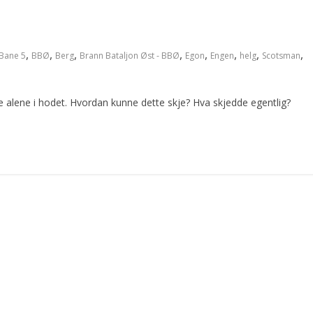
,
,
,
,
,
,
,
,
Bane 5
BBØ
Berg
Brann Bataljon Øst - BBØ
Egon
Engen
helg
Scotsman
me alene i hodet. Hvordan kunne dette skje? Hva skjedde egentlig?