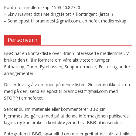
Konto for medlemskap: 1503.40.82720
– Skriv Navnet ditt i Meldingsfeltet + kontingent (årstall)
– Send epost til brannoest@gmail.com, emnefelt medlemskap
Personvern
BBØ har en kontaktliste over Brann-interesserte medlemmer. Vi
bruker den til å informere om våre aktiviteter; Kamper,
Fotballcup, Turer, Fyrebussen, Supportermøter, Fester og andre
arrangementer.
Det er frivillig å være med på denne listen. Ønsker du ikke å være
med på den, send en epost til brannoest@gmail.com med
STOPP i emnefeltet.
Sender du inn materiale eller kommenterer BBØ sin
hjemmeside, går du med på at denne informasjonen publiseres,
lagres og kan brukes i kontaktøyemed fra BBØ til innsender.
Fotografen til BBØ, spør alltid om det er greit at det blir tatt bilde