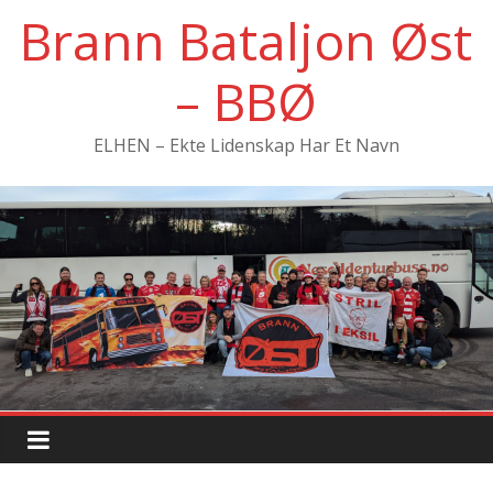
Hopp
Brann Bataljon Øst
til
innholdet
– BBØ
ELHEN – Ekte Lidenskap Har Et Navn