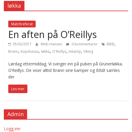
løkka
Matchreferat
En aften på O’Reillys
,
05/02/2017
Web-Hansen
0 kommentarer
BBØ
,
,
,
,
,
Brann
kopekassa
løkka
O'Reillys
tvkamp
Viking
Lørdag ettermiddag. Vi svinger inn på puben på Grünerløkka.
O’Reillys. De viser alltid Brann sine kamper og BBØ samles
der
Les mer
Admin
Logg inn