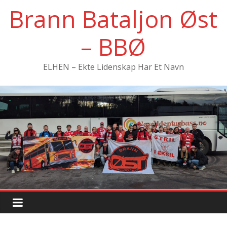
Hopp
Brann Bataljon Øst
til
innholdet
– BBØ
ELHEN – Ekte Lidenskap Har Et Navn