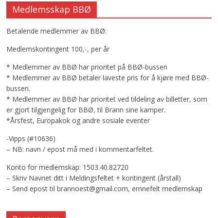
Medlemsskap BBØ
Betalende medlemmer av BBØ:
Medlemskontingent 100,-, per år
* Medlemmer av BBØ har prioritet på BBØ-bussen
* Medlemmer av BBØ betaler laveste pris for å kjøre med BBØ-
bussen.
* Medlemmer av BBØ har prioritet ved tildeling av billetter, som
er gjort tilgjengelig for BBØ, til Brann sine kamper.
*Årsfest, Europakok og andre sosiale eventer
-Vipps (#10636)
– NB: navn / epost må med i kommentarfeltet.
Konto for medlemskap: 1503.40.82720
– Skriv Navnet ditt i Meldingsfeltet + kontingent (årstall)
– Send epost til brannoest@gmail.com, emnefelt medlemskap