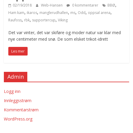
,
02/19/2018
Web-Hansen
0 kommentarer
BBØ
,
,
,
,
,
,
Ham kam
ikaros
manglerudhallen
ms
Odd
oppsal arena
,
,
,
Raufoss
rbk
supportercup
Viking
Det var vinter, det var skiføre og moder natur var klar med
nye centimeter med snø. De som elsket trikot-idrett
Les mer
Admin
Logg inn
Innleggsstrøm
Kommentarstrøm
WordPress.org