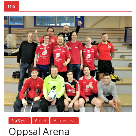
ms
Fra Styret
Galleri
Matchreferat
Oppsal Arena