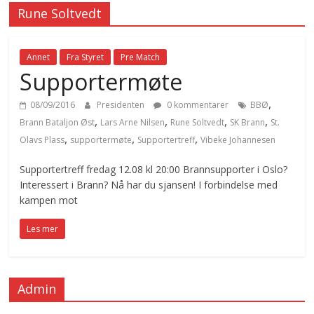
Rune Soltvedt
Annet
Fra Styret
Pre Match
Supportermøte
,
08/09/2016
Presidenten
0 kommentarer
BBØ
,
,
,
,
Brann Bataljon Øst
Lars Arne Nilsen
Rune Soltvedt
SK Brann
St.
,
,
,
Olavs Plass
supportermøte
Supportertreff
Vibeke Johannesen
Supportertreff fredag 12.08 kl 20:00 Brannsupporter i Oslo?
Interessert i Brann? Nå har du sjansen! I forbindelse med
kampen mot
Les mer
Admin