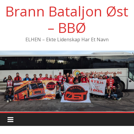
Hopp
Brann Bataljon Øst
til
innholdet
– BBØ
ELHEN – Ekte Lidenskap Har Et Navn