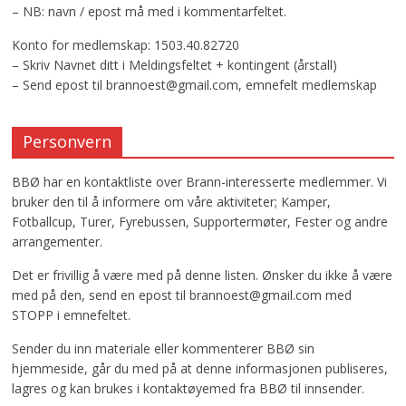
– NB: navn / epost må med i kommentarfeltet.
Konto for medlemskap: 1503.40.82720
– Skriv Navnet ditt i Meldingsfeltet + kontingent (årstall)
– Send epost til brannoest@gmail.com, emnefelt medlemskap
Personvern
BBØ har en kontaktliste over Brann-interesserte medlemmer. Vi
bruker den til å informere om våre aktiviteter; Kamper,
Fotballcup, Turer, Fyrebussen, Supportermøter, Fester og andre
arrangementer.
Det er frivillig å være med på denne listen. Ønsker du ikke å være
med på den, send en epost til brannoest@gmail.com med
STOPP i emnefeltet.
Sender du inn materiale eller kommenterer BBØ sin
hjemmeside, går du med på at denne informasjonen publiseres,
lagres og kan brukes i kontaktøyemed fra BBØ til innsender.