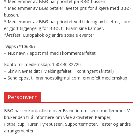
* Medlemmer av BBØ har prioritet på BBØ-bussen
* Medlemmer av BBØ betaler laveste pris for å kjøre med BBØ-
bussen.
* Medlemmer av BBØ har prioritet ved tildeling av billetter, som
er gjort tilgjengelig for BBØ, til Brann sine kamper.
*Årsfest, Europakok og andre sosiale eventer
-Vipps (#10636)
– NB: navn / epost må med i kommentarfeltet.
Konto for medlemskap: 1503.40.82720
– Skriv Navnet ditt i Meldingsfeltet + kontingent (årstall)
– Send epost til brannoest@gmail.com, emnefelt medlemskap
Personvern
BBØ har en kontaktliste over Brann-interesserte medlemmer. Vi
bruker den til å informere om våre aktiviteter; Kamper,
Fotballcup, Turer, Fyrebussen, Supportermøter, Fester og andre
arrangementer.