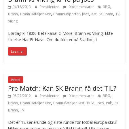
,
04/18/2013
Presidenten
0 kommentarer
BBØ
,
,
,
,
,
,
,
Brann
Brann Bataljon Øst
Brannsupporter
Joes
øst
SK Brann
TV
Viking
Lørdag kl 18:00 Betalkanal C-More. Brann vs Viking. Ekte
Lidelse Har Et Navn. Om du ikke er på Stadion, i
Les mer
Annet
Pre-Match: Kan SK Brann få det TIL?
,
05/27/2012
Presidenten
0 kommentarer
BBØ
,
,
,
,
,
Brann
Brann Bataljon Øst
Brann Bataljon Øst - BBØ
Joes
Pub
SK
,
Brann
TV
Det er 12 serierunde og siste runde før fotballeuropa skrur
kikkerten østover og myser på EM i fotball. Ukraina og