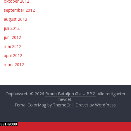
oktober 2012
september 2012
august 2012
juli 2012
juni 2012
mai 2012
april 2012
mars 2012
Opphavsrett © 2026
Brann Bataljon Øst – BBØ
. Alle rettigheter
hevdet.
Tema: ColorMag by
ThemeGrill
. Drevet av
WordPress
.