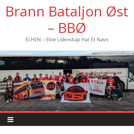
Hopp
Brann Bataljon Øst
til
innholdet
– BBØ
ELHEN – Ekte Lidenskap Har Et Navn