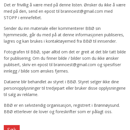
Det er frivillig å være med på denne listen. Ønsker du ikke å være
med på den, send en epost til brannoest@gmail.com med
STOPP i emnefeltet.
Sender du inn materiale eller kommenterer BBØ sin
hjemmeside, går du med på at denne informasjonen publiseres,
lagres og kan brukes i kontaktøyemed fra BBØ til innsender.
Fotografen til BBØ, spør alltid om det er greit at det blir tatt bilde
for publisering. Om du finner bilde / bilder som du ikke ønsker
publisert, skriv en epost til brannoest@gmail.com og spesifiser
innlegg / bilde som ønskes fjernes.
Dataene blir behandlet av styret i BBØ. Styret selger ikke dine
personopplysninger til tredjepart eller bruker disse opplysningene
til salg av reklame.
BBØ er en selvstendig organisasjon, registrert i Brønnøysund.
BBØ etterlever de lover og foreskrifter som er pålagt oss.
Søk