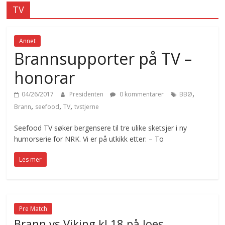
TV
Annet
Brannsupporter på TV –
honorar
,
04/26/2017
Presidenten
0 kommentarer
BBØ
,
,
,
Brann
seefood
TV
tvstjerne
Seefood TV søker bergensere til tre ulike sketsjer i ny
humorserie for NRK. Vi er på utkikk etter: – To
Les mer
Pre Match
Brann vs Viking kl 18 på Joes