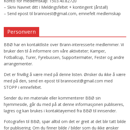
Konto for medlemskap: 1503.40.82720
– Skriv Navnet ditt i Meldingsfeltet + kontingent (årstall)
– Send epost til brannoest@gmail.com, emnefelt medlemskap
Personvern
BBØ har en kontaktliste over Brann-interesserte medlemmer. Vi
bruker den til å informere om våre aktiviteter; Kamper,
Fotballcup, Turer, Fyrebussen, Supportermøter, Fester og andre
arrangementer.
Det er frivillig å være med på denne listen. Ønsker du ikke å være
med på den, send en epost til brannoest@gmail.com med
STOPP i emnefeltet.
Sender du inn materiale eller kommenterer BBØ sin
hjemmeside, går du med på at denne informasjonen publiseres,
lagres og kan brukes i kontaktøyemed fra BBØ til innsender.
Fotografen til BBØ, spør alltid om det er greit at det blir tatt bilde
for publisering. Om du finner bilde / bilder som du ikke ønsker