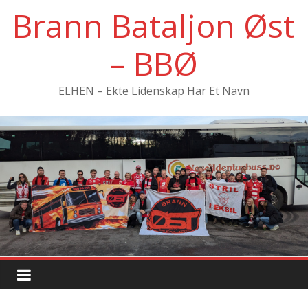
Hopp
Brann Bataljon Øst
til
innholdet
– BBØ
ELHEN – Ekte Lidenskap Har Et Navn