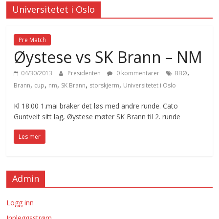
Universitetet i Oslo
Pre Match
Øystese vs SK Brann – NM
,
04/30/2013
Presidenten
0 kommentarer
BBØ
,
,
,
,
,
Brann
cup
nm
SK Brann
storskjerm
Universitetet i Oslo
Kl 18:00 1.mai braker det løs med andre runde. Cato
Guntveit sitt lag, Øystese møter SK Brann til 2. runde
Les mer
Admin
Logg inn
Innleggsstrøm