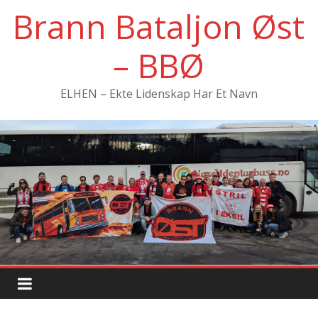
Hopp
Brann Bataljon Øst
til
innholdet
– BBØ
ELHEN – Ekte Lidenskap Har Et Navn