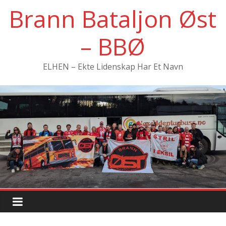
Hopp
Brann Bataljon Øst
til
innholdet
– BBØ
ELHEN – Ekte Lidenskap Har Et Navn