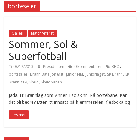
borteseier
Galleri
Matchreferat
Sommer, Sol &
Superfotball
,
08/18/2013
Presidenten
0 kommentarer
BBØ
,
,
,
,
,
borteseier
Brann Bataljon Øst
junior NM
Juniorlaget
SK Brann
SK
,
,
Brann g19
Skeid
Skeidbanen
Jada. Et Brannlag som vinner. I solskinn. På bortebane. Kan
det bli bedre? Etter litt innsats på hjemmesiden, fjesboka og
Les mer