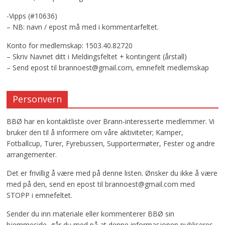
-Vipps (#10636)
– NB: navn / epost må med i kommentarfeltet.
Konto for medlemskap: 1503.40.82720
– Skriv Navnet ditt i Meldingsfeltet + kontingent (årstall)
– Send epost til brannoest@gmail.com, emnefelt medlemskap
Personvern
BBØ har en kontaktliste over Brann-interesserte medlemmer. Vi
bruker den til å informere om våre aktiviteter; Kamper,
Fotballcup, Turer, Fyrebussen, Supportermøter, Fester og andre
arrangementer.
Det er frivillig å være med på denne listen. Ønsker du ikke å være
med på den, send en epost til brannoest@gmail.com med
STOPP i emnefeltet.
Sender du inn materiale eller kommenterer BBØ sin
hjemmeside, går du med på at denne informasjonen publiseres,