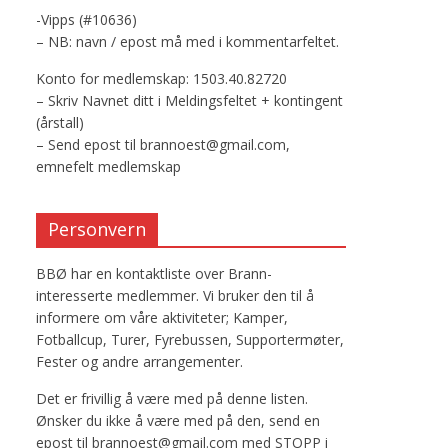
-Vipps (#10636)
– NB: navn / epost må med i kommentarfeltet.
Konto for medlemskap: 1503.40.82720
– Skriv Navnet ditt i Meldingsfeltet + kontingent
(årstall)
– Send epost til brannoest@gmail.com,
emnefelt medlemskap
Personvern
BBØ har en kontaktliste over Brann-
interesserte medlemmer. Vi bruker den til å
informere om våre aktiviteter; Kamper,
Fotballcup, Turer, Fyrebussen, Supportermøter,
Fester og andre arrangementer.
Det er frivillig å være med på denne listen.
Ønsker du ikke å være med på den, send en
epost til brannoest@gmail.com med STOPP i