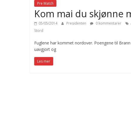
Pre Match
Kom mai du skjønne m
05/05/2014
Presidenten
0 kommentarer
Stord
Fuglene har kommet nordover. Poengene til Brann h
uavgjort og
Les mer