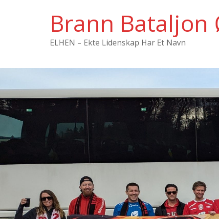
Hopp
Brann Bataljon 
til
innholdet
ELHEN – Ekte Lidenskap Har Et Navn