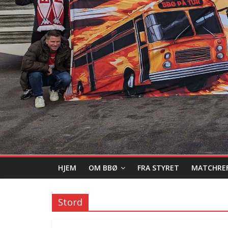
HJEM
OM BBØ
FRA STYRET
MATCHRE
Stord