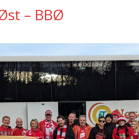
Øst – BBØ