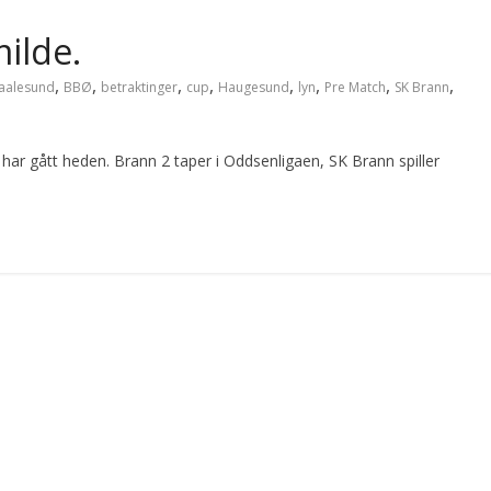
ilde.
,
,
,
,
,
,
,
,
aalesund
BBØ
betraktinger
cup
Haugesund
lyn
Pre Match
SK Brann
ar gått heden. Brann 2 taper i Oddsenligaen, SK Brann spiller