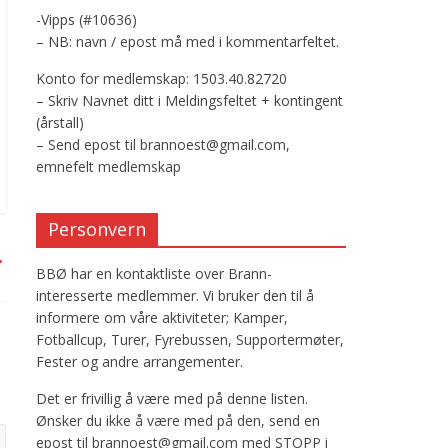
-Vipps (#10636)
– NB: navn / epost må med i kommentarfeltet.
Konto for medlemskap: 1503.40.82720
– Skriv Navnet ditt i Meldingsfeltet + kontingent
(årstall)
– Send epost til brannoest@gmail.com,
emnefelt medlemskap
Personvern
→
BBØ har en kontaktliste over Brann-
interesserte medlemmer. Vi bruker den til å
informere om våre aktiviteter; Kamper,
Fotballcup, Turer, Fyrebussen, Supportermøter,
Fester og andre arrangementer.
Det er frivillig å være med på denne listen.
Ønsker du ikke å være med på den, send en
epost til brannoest@gmail.com med STOPP i