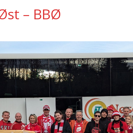
Øst – BBØ