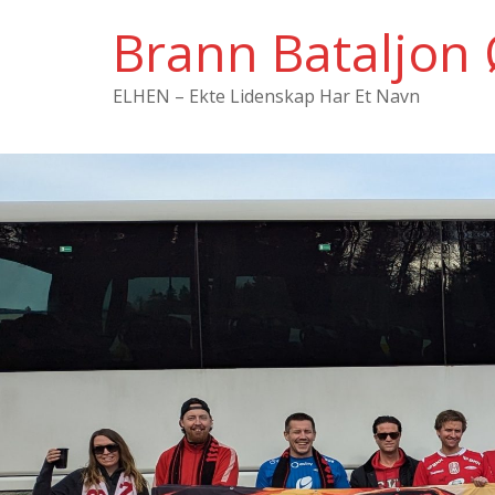
Hopp
Brann Bataljon 
til
innholdet
ELHEN – Ekte Lidenskap Har Et Navn