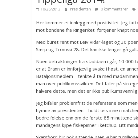
10/28/2013
Presidenten
0 kommentarer
Her kommer et innlegg med positivitet. Jeg fat
mot bøndene fra Ringeriket fortjener knapt noen
Med buret rent mot Leiv Vidar-laget og 36 poeng
Særp og Tromsø 28. Det kan ikke lenger gå galt.
Noen betraktninger fra staddaen i går; 10 000 t
er at Brann er innforjævlig svake i høst, en ann
Bataljonsmedlem – tenkte å ta med madammen p
man over publikumssvikten. Det faller på sin ege
halvere dette, men det er ikke publikumsvennlig 
Jeg bifaller problemfritt de referatene som men
hymne av presidenten – holdt oss inne i matche
bedre følelse enn om de første 85 minuttene sk
mandagens kjipe fiskepinner i ketchup. Litt mi
Skarsfjord blir nok sittende. Men vi har ti millio