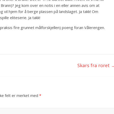
rann)? Jeg kom over en notis i en eller annen avis om at
 og vil hjem for å berge plassen på landslaget. Ja takk! Om
ille eliteserie. Ja takk!
(i praksis fire grunnet målforskjellen) poeng foran Vålerengen.
Skars fra roret
ske felt er merket med
*