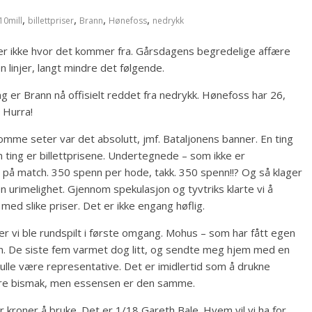
,
,
,
,
10mill
billettpriser
Brann
Hønefoss
nedrykk
ter ikke hvor det kommer fra. Gårsdagens begredelige affære
 linjer, langt mindre det følgende.
 er Brann nå offisielt reddet fra nedrykk. Hønefoss har 26,
 Hurra!
omme seter var det absolutt, jmf. Bataljonens banner. En ting
en ting er billettprisene. Undertegnede – som ikke er
å match. 350 spenn per hode, takk. 350 spenn!!? Og så klager
n urimelighet. Gjennom spekulasjon og tyvtriks klarte vi å
med slike priser. Det er ikke engang høflig.
er vi ble rundspilt i første omgang. Mohus – som har fått egen
n. De siste fem varmet dog litt, og sendte meg hjem med en
ulle være representative. Det er imidlertid som å drukne
ndre bismak, men essensen er den samme.
ner kroner å bruke. Det er 1/18 Gareth Bale. Hvem vil vi ha for