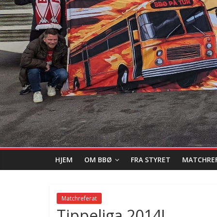
HJEM
OM BBØ
FRA STYRET
MATCHRE
Matchreferat
Tippeliga 2014!