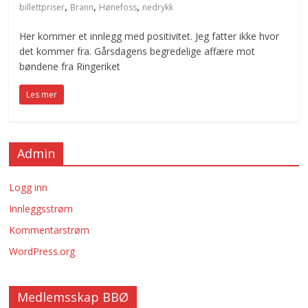
,
,
,
billettpriser
Brann
Hønefoss
nedrykk
Her kommer et innlegg med positivitet. Jeg fatter ikke hvor
det kommer fra. Gårsdagens begredelige affære mot
bøndene fra Ringeriket
Les mer
Admin
Logg inn
Innleggsstrøm
Kommentarstrøm
WordPress.org
Medlemsskap BBØ