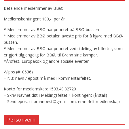
Betalende medlemmer av BBØ:
Medlemskontingent 100,-, per år
* Medlemmer av BBØ har prioritet på BBØ-bussen
* Medlemmer av BBØ betaler laveste pris for å kjøre med BBØ-
bussen.
* Medlemmer av BBØ har prioritet ved tildeling av billetter, som
er gjort tilgjengelig for BBØ, til Brann sine kamper.
*Årsfest, Europakok og andre sosiale eventer
-Vipps (#10636)
– NB: navn / epost må med i kommentarfeltet.
Konto for medlemskap: 1503.40.82720
– Skriv Navnet ditt i Meldingsfeltet + kontingent (årstall)
– Send epost til brannoest@gmail.com, emnefelt medlemskap
Personvern