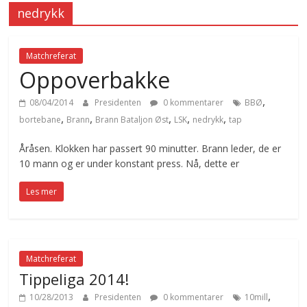
nedrykk
Matchreferat
Oppoverbakke
,
08/04/2014
Presidenten
0 kommentarer
BBØ
,
,
,
,
,
bortebane
Brann
Brann Bataljon Øst
LSK
nedrykk
tap
Åråsen. Klokken har passert 90 minutter. Brann leder, de er
10 mann og er under konstant press. Nå, dette er
Les mer
Matchreferat
Tippeliga 2014!
,
10/28/2013
Presidenten
0 kommentarer
10mill