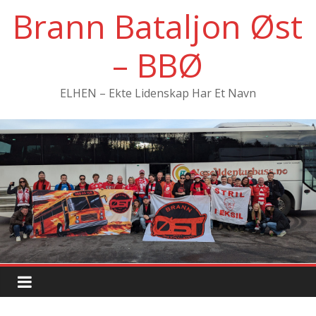
Hopp
Brann Bataljon Øst
til
innholdet
– BBØ
ELHEN – Ekte Lidenskap Har Et Navn