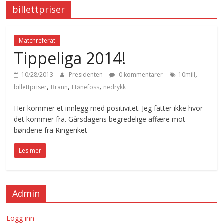
billettpriser
Matchreferat
Tippeliga 2014!
,
10/28/2013
Presidenten
0 kommentarer
10mill
,
,
,
billettpriser
Brann
Hønefoss
nedrykk
Her kommer et innlegg med positivitet. Jeg fatter ikke hvor
det kommer fra. Gårsdagens begredelige affære mot
bøndene fra Ringeriket
Les mer
Admin
Logg inn