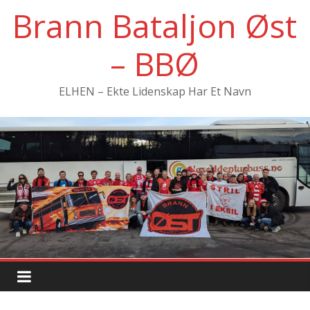
Hopp
Brann Bataljon Øst
til
innholdet
– BBØ
ELHEN – Ekte Lidenskap Har Et Navn