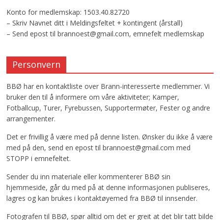
Konto for medlemskap: 1503.40.82720
– Skriv Navnet ditt i Meldingsfeltet + kontingent (årstall)
– Send epost til brannoest@gmail.com, emnefelt medlemskap
Personvern
BBØ har en kontaktliste over Brann-interesserte medlemmer. Vi
bruker den til å informere om våre aktiviteter; Kamper,
Fotballcup, Turer, Fyrebussen, Supportermøter, Fester og andre
arrangementer.
Det er frivillig å være med på denne listen. Ønsker du ikke å være
med på den, send en epost til brannoest@gmail.com med
STOPP i emnefeltet.
Sender du inn materiale eller kommenterer BBØ sin
hjemmeside, går du med på at denne informasjonen publiseres,
lagres og kan brukes i kontaktøyemed fra BBØ til innsender.
Fotografen til BBØ, spør alltid om det er greit at det blir tatt bilde