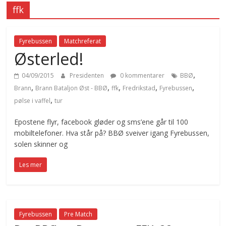
ffk
Fyrebussen
Matchreferat
Østerled!
,
04/09/2015
Presidenten
0 kommentarer
BBØ
,
,
,
,
,
Brann
Brann Bataljon Øst - BBØ
ffk
Fredrikstad
Fyrebussen
,
pølse i vaffel
tur
Epostene flyr, facebook gløder og sms’ene går til 100
mobiltelefoner. Hva står på? BBØ sveiver igang Fyrebussen,
solen skinner og
Les mer
Fyrebussen
Pre Match