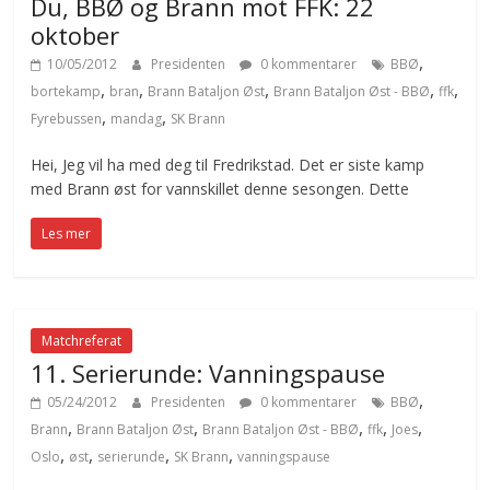
Du, BBØ og Brann mot FFK: 22
oktober
,
10/05/2012
Presidenten
0 kommentarer
BBØ
,
,
,
,
,
bortekamp
bran
Brann Bataljon Øst
Brann Bataljon Øst - BBØ
ffk
,
,
Fyrebussen
mandag
SK Brann
Hei, Jeg vil ha med deg til Fredrikstad. Det er siste kamp
med Brann øst for vannskillet denne sesongen. Dette
Les mer
Matchreferat
11. Serierunde: Vanningspause
,
05/24/2012
Presidenten
0 kommentarer
BBØ
,
,
,
,
,
Brann
Brann Bataljon Øst
Brann Bataljon Øst - BBØ
ffk
Joes
,
,
,
,
Oslo
øst
serierunde
SK Brann
vanningspause