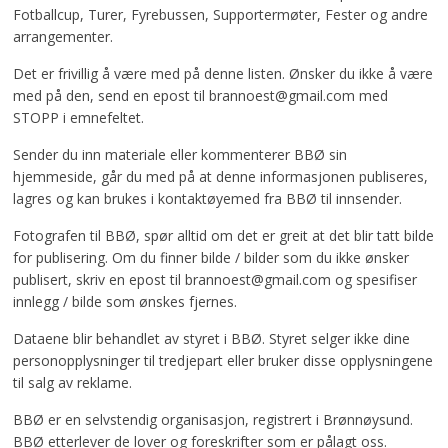
Fotballcup, Turer, Fyrebussen, Supportermøter, Fester og andre
arrangementer.
Det er frivillig å være med på denne listen. Ønsker du ikke å være
med på den, send en epost til brannoest@gmail.com med
STOPP i emnefeltet.
Sender du inn materiale eller kommenterer BBØ sin
hjemmeside, går du med på at denne informasjonen publiseres,
lagres og kan brukes i kontaktøyemed fra BBØ til innsender.
Fotografen til BBØ, spør alltid om det er greit at det blir tatt bilde
for publisering. Om du finner bilde / bilder som du ikke ønsker
publisert, skriv en epost til brannoest@gmail.com og spesifiser
innlegg / bilde som ønskes fjernes.
Dataene blir behandlet av styret i BBØ. Styret selger ikke dine
personopplysninger til tredjepart eller bruker disse opplysningene
til salg av reklame.
BBØ er en selvstendig organisasjon, registrert i Brønnøysund.
BBØ etterlever de lover og foreskrifter som er pålagt oss.