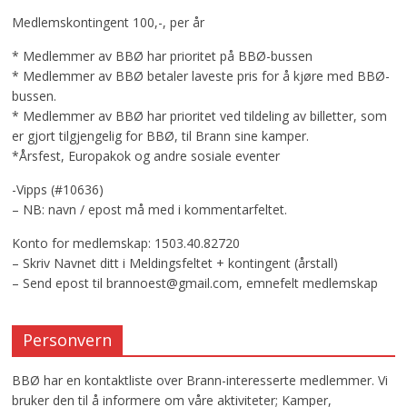
Medlemskontingent 100,-, per år
* Medlemmer av BBØ har prioritet på BBØ-bussen
* Medlemmer av BBØ betaler laveste pris for å kjøre med BBØ-
bussen.
* Medlemmer av BBØ har prioritet ved tildeling av billetter, som
er gjort tilgjengelig for BBØ, til Brann sine kamper.
*Årsfest, Europakok og andre sosiale eventer
-Vipps (#10636)
– NB: navn / epost må med i kommentarfeltet.
Konto for medlemskap: 1503.40.82720
– Skriv Navnet ditt i Meldingsfeltet + kontingent (årstall)
– Send epost til brannoest@gmail.com, emnefelt medlemskap
Personvern
BBØ har en kontaktliste over Brann-interesserte medlemmer. Vi
bruker den til å informere om våre aktiviteter; Kamper,