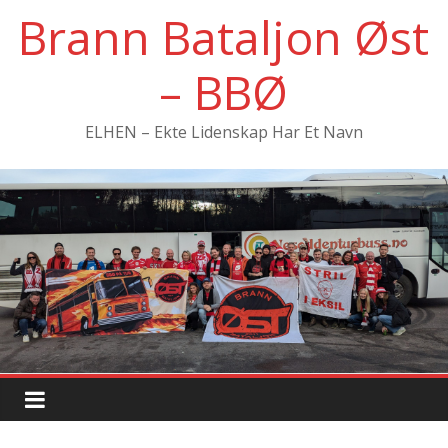
Hopp
Brann Bataljon Øst
til
innholdet
– BBØ
ELHEN – Ekte Lidenskap Har Et Navn