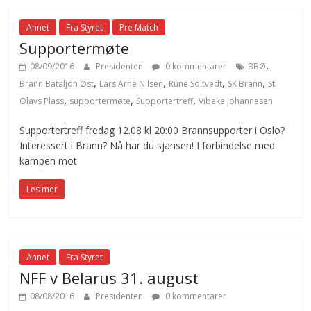
Annet
Fra Styret
Pre Match
Supportermøte
,
08/09/2016
Presidenten
0 kommentarer
BBØ
,
,
,
,
Brann Bataljon Øst
Lars Arne Nilsen
Rune Soltvedt
SK Brann
St.
,
,
,
Olavs Plass
supportermøte
Supportertreff
Vibeke Johannesen
Supportertreff fredag 12.08 kl 20:00 Brannsupporter i Oslo?
Interessert i Brann? Nå har du sjansen! I forbindelse med
kampen mot
Les mer
Annet
Fra Styret
NFF v Belarus 31. august
08/08/2016
Presidenten
0 kommentarer