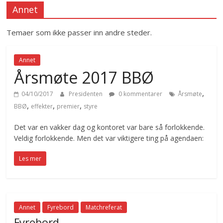
Annet
Temaer som ikke passer inn andre steder.
Annet
Årsmøte 2017 BBØ
,
04/10/2017
Presidenten
0 kommentarer
Årsmøte
,
,
,
BBØ
effekter
premier
styre
Det var en vakker dag og kontoret var bare så forlokkende.
Veldig forlokkende. Men det var viktigere ting på agendaen:
Les mer
Annet
Fyrebord
Matchreferat
Fyrebord