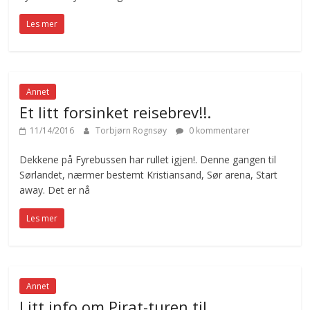
Les mer
Annet
Et litt forsinket reisebrev!!.
11/14/2016
Torbjørn Rognsøy
0 kommentarer
Dekkene på Fyrebussen har rullet igjen!. Denne gangen til
Sørlandet, nærmer bestemt Kristiansand, Sør arena, Start
away. Det er nå
Les mer
Annet
Litt info om Pirat-turen til