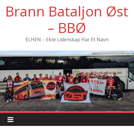
Hopp
Brann Bataljon Øst
til
innholdet
– BBØ
ELHEN – Ekte Lidenskap Har Et Navn