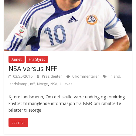
Annet
Fra Styret
NSA versus NFF
,
03/25/2016
Presidenten
0 kommentarer
finland
,
,
,
,
landskamp
nff
Norge
NSA
Ullevaal
Kjære landsmenn, Om det skulle være undring og forvirring
knyttet til manglende informasjon fra BBØ om rabatterte
billetter til Norge
Les mer