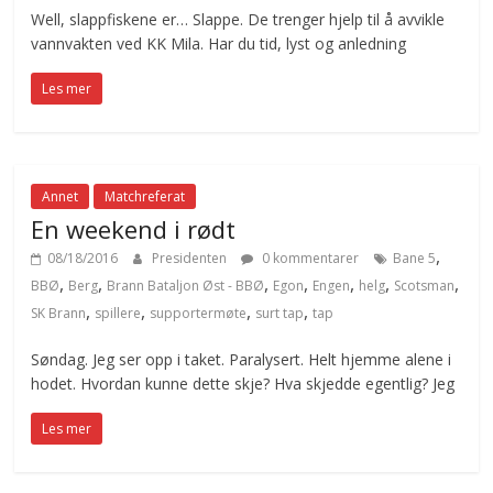
Well, slappfiskene er… Slappe. De trenger hjelp til å avvikle
vannvakten ved KK Mila. Har du tid, lyst og anledning
Les mer
Annet
Matchreferat
En weekend i rødt
,
08/18/2016
Presidenten
0 kommentarer
Bane 5
,
,
,
,
,
,
,
BBØ
Berg
Brann Bataljon Øst - BBØ
Egon
Engen
helg
Scotsman
,
,
,
,
SK Brann
spillere
supportermøte
surt tap
tap
Søndag. Jeg ser opp i taket. Paralysert. Helt hjemme alene i
hodet. Hvordan kunne dette skje? Hva skjedde egentlig? Jeg
Les mer