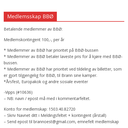
Medlemsskap BBØ
Betalende medlemmer av BBØ:
Medlemskontingent 100,-, per år
* Medlemmer av BBØ har prioritet på BBØ-bussen
* Medlemmer av BBØ betaler laveste pris for å kjøre med BBØ-
bussen.
* Medlemmer av BBØ har prioritet ved tildeling av billetter, som
er gjort tilgjengelig for BBØ, til Brann sine kamper.
*Årsfest, Europakok og andre sosiale eventer
-Vipps (#10636)
– NB: navn / epost må med i kommentarfeltet.
Konto for medlemskap: 1503.40.82720
– Skriv Navnet ditt i Meldingsfeltet + kontingent (årstall)
– Send epost til brannoest@gmail.com, emnefelt medlemskap