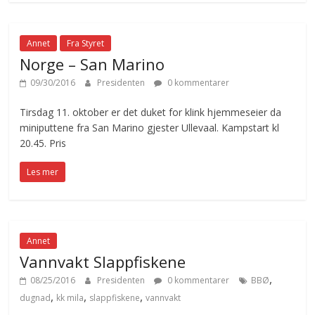
Annet
Fra Styret
Norge – San Marino
09/30/2016
Presidenten
0 kommentarer
Tirsdag 11. oktober er det duket for klink hjemmeseier da
miniputtene fra San Marino gjester Ullevaal. Kampstart kl
20.45. Pris
Les mer
Annet
Vannvakt Slappfiskene
,
08/25/2016
Presidenten
0 kommentarer
BBØ
,
,
,
dugnad
kk mila
slappfiskene
vannvakt