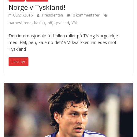
Norge v Tyskland!
06/21/2016
Presidenten
0 kommentarer
,
,
,
,
barneskirenn
kvalikk
nff
tyskland
VM
Den internasjonale fotballen ruller på TV og Norge ekje
med. EM, pøh, ka e no det? VM-kvalikken innledes mot
Tyskland
Les mer