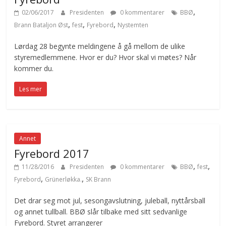
,
02/06/2017
Presidenten
0 kommentarer
BBØ
,
,
,
Brann Bataljon Øst
fest
Fyrebord
Nystemten
Lørdag 28 begynte meldingene å gå mellom de ulike
styremedlemmene. Hvor er du? Hvor skal vi møtes? Når
kommer du.
Les mer
Annet
Fyrebord 2017
,
,
11/28/2016
Presidenten
0 kommentarer
BBØ
fest
,
,
Fyrebord
Grünerløkka.
SK Brann
Det drar seg mot jul, sesongavslutning, juleball, nyttårsball
og annet tullball. BBØ slår tilbake med sitt sedvanlige
Fyrebord. Styret arrangerer