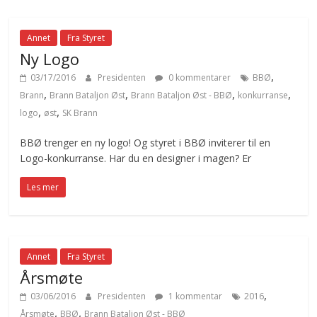
Annet
Fra Styret
Ny Logo
,
03/17/2016
Presidenten
0 kommentarer
BBØ
,
,
,
,
Brann
Brann Bataljon Øst
Brann Bataljon Øst - BBØ
konkurranse
,
,
logo
øst
SK Brann
BBØ trenger en ny logo! Og styret i BBØ inviterer til en
Logo-konkurranse. Har du en designer i magen? Er
Les mer
Annet
Fra Styret
Årsmøte
,
03/06/2016
Presidenten
1 kommentar
2016
,
,
Årsmøte
BBØ
Brann Bataljon Øst - BBØ