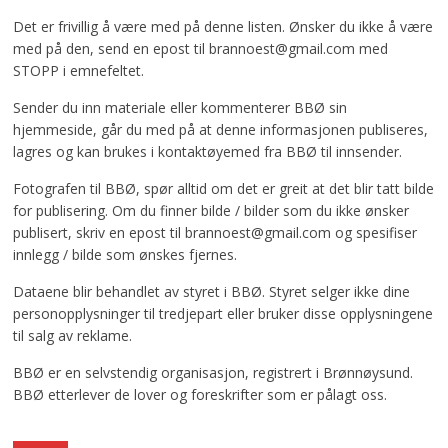
Det er frivillig å være med på denne listen. Ønsker du ikke å være
med på den, send en epost til brannoest@gmail.com med
STOPP i emnefeltet.
Sender du inn materiale eller kommenterer BBØ sin
hjemmeside, går du med på at denne informasjonen publiseres,
lagres og kan brukes i kontaktøyemed fra BBØ til innsender.
Fotografen til BBØ, spør alltid om det er greit at det blir tatt bilde
for publisering. Om du finner bilde / bilder som du ikke ønsker
publisert, skriv en epost til brannoest@gmail.com og spesifiser
innlegg / bilde som ønskes fjernes.
Dataene blir behandlet av styret i BBØ. Styret selger ikke dine
personopplysninger til tredjepart eller bruker disse opplysningene
til salg av reklame.
BBØ er en selvstendig organisasjon, registrert i Brønnøysund.
BBØ etterlever de lover og foreskrifter som er pålagt oss.