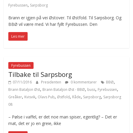
,
Fyrebussen
Sarpsborg
Brann er igjen på vei Østover. Til Østfold. Til Sarpsborg. Og
BBØ vil være med. Vi har fyllt Fyrebussen. Den
Les mer
Fyrebussen
Tilbake til Sarpsborg
,
07/11/2016
Presidenten
0 kommentarer
BBØ
,
,
,
,
Brann Bataljon Øst
Brann Bataljon Øst - BBØ
buss
Fyrebussen
,
,
,
,
,
,
Greåker
Kvisvik
Olavs Pub
Østfold
Råde
Sarpsborg
Sarpsborg
08
– Pølse i vaffel, er det noe man spiser, egentlig? – Det er
mat, det er jo en greie, ikke