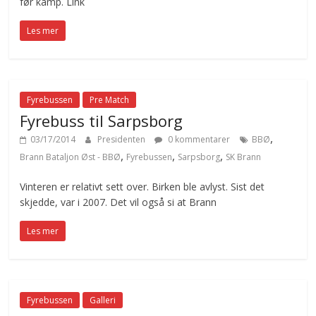
før kamp. Link
Les mer
Fyrebussen
Pre Match
Fyrebuss til Sarpsborg
,
03/17/2014
Presidenten
0 kommentarer
BBØ
,
,
,
Brann Bataljon Øst - BBØ
Fyrebussen
Sarpsborg
SK Brann
Vinteren er relativt sett over. Birken ble avlyst. Sist det
skjedde, var i 2007. Det vil også si at Brann
Les mer
Fyrebussen
Galleri