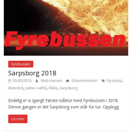
Fyrebussen
Sarpsborg 2018
,
03/30/2018
Web-Hansen
0 kommentarer
Fyrebuss
,
,
,
Østerled
pølse i vaffel
Råde
Sarpsborg
Endelig er vi igang!! Første rulletur med Fyrebussen i 2018.
Denne gangen er det Sarpsborg som står for tur. Opplegg
Les mer