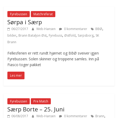
Fyrebussen
Matchreferat
Sørpa i Særp
,
06/27/2017
Web-Hansen
0 kommentarer
BBØ
,
,
,
,
,
bilder
Brann Bataljon Øst
Fyrebuss
Østfold
Sarpsborg
SK
Brann
Fellesferien er rett rundt hjørnet og BBØ sveiver igjen
Fyrebussen. Solen skinner og troppene samles. Inn på
Fiasco toger pakket
Les mer
Fyrebussen
Pre Match
Særp Borte – 25. Juni
,
06/08/2017
Web-Hansen
0 kommentarer
Brann