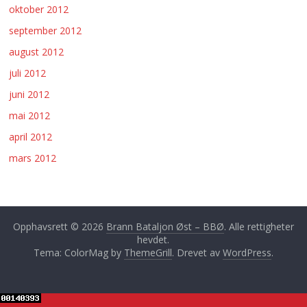
oktober 2012
september 2012
august 2012
juli 2012
juni 2012
mai 2012
april 2012
mars 2012
Opphavsrett © 2026
Brann Bataljon Øst – BBØ
. Alle rettigheter
hevdet.
Tema: ColorMag by
ThemeGrill
. Drevet av
WordPress
.