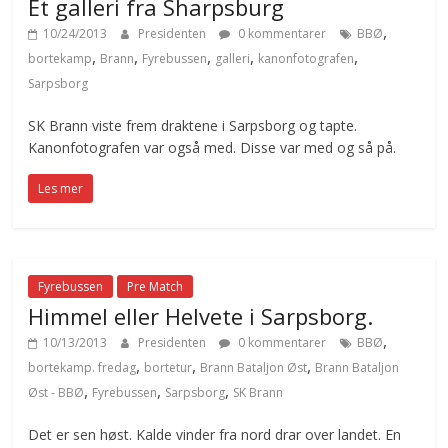
Et galleri fra Sharpsburg
,
10/24/2013
Presidenten
0 kommentarer
BBØ
,
,
,
,
,
bortekamp
Brann
Fyrebussen
galleri
kanonfotografen
Sarpsborg
SK Brann viste frem draktene i Sarpsborg og tapte.
Kanonfotografen var også med. Disse var med og så på.
Les mer
Fyrebussen
Pre Match
Himmel eller Helvete i Sarpsborg.
,
10/13/2013
Presidenten
0 kommentarer
BBØ
,
,
,
bortekamp. fredag
bortetur
Brann Bataljon Øst
Brann Bataljon
,
,
,
Øst - BBØ
Fyrebussen
Sarpsborg
SK Brann
Det er sen høst. Kalde vinder fra nord drar over landet. En