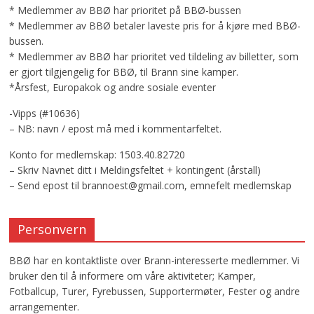
* Medlemmer av BBØ har prioritet på BBØ-bussen
* Medlemmer av BBØ betaler laveste pris for å kjøre med BBØ-
bussen.
* Medlemmer av BBØ har prioritet ved tildeling av billetter, som
er gjort tilgjengelig for BBØ, til Brann sine kamper.
*Årsfest, Europakok og andre sosiale eventer
-Vipps (#10636)
– NB: navn / epost må med i kommentarfeltet.
Konto for medlemskap: 1503.40.82720
– Skriv Navnet ditt i Meldingsfeltet + kontingent (årstall)
– Send epost til brannoest@gmail.com, emnefelt medlemskap
Personvern
BBØ har en kontaktliste over Brann-interesserte medlemmer. Vi
bruker den til å informere om våre aktiviteter; Kamper,
Fotballcup, Turer, Fyrebussen, Supportermøter, Fester og andre
arrangementer.