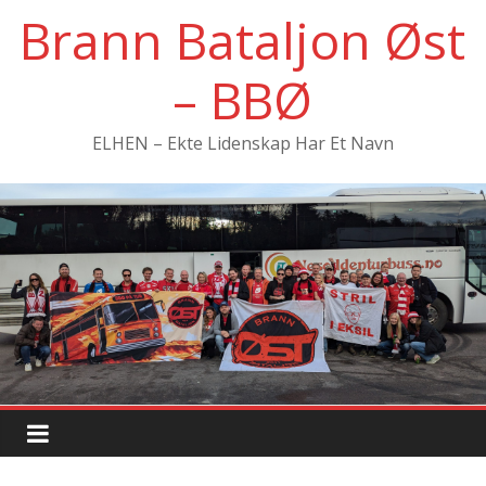
Hopp
Brann Bataljon Øst
til
innholdet
– BBØ
ELHEN – Ekte Lidenskap Har Et Navn