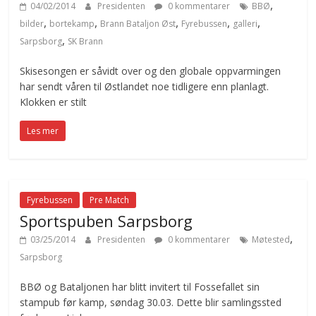
,
04/02/2014
Presidenten
0 kommentarer
BBØ
,
,
,
,
,
bilder
bortekamp
Brann Bataljon Øst
Fyrebussen
galleri
,
Sarpsborg
SK Brann
Skisesongen er såvidt over og den globale oppvarmingen
har sendt våren til Østlandet noe tidligere enn planlagt.
Klokken er stilt
Les mer
Fyrebussen
Pre Match
Sportspuben Sarpsborg
,
03/25/2014
Presidenten
0 kommentarer
Møtested
Sarpsborg
BBØ og Bataljonen har blitt invitert til Fossefallet sin
stampub før kamp, søndag 30.03. Dette blir samlingssted