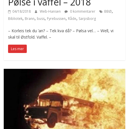
Pølse i vaffel – 2018
,
04/18/2018
Web-Hansen
0 kommentarer
BBØ
,
,
,
,
,
Bibliotek
Brann
buss
Fyrebussen
Råde
Sarpsborg
– Korleis tek du ‘an? – Tek kva då? – Pølsa vel… – Well, vi
skal til Østfold. Vaffel. –
Les mer